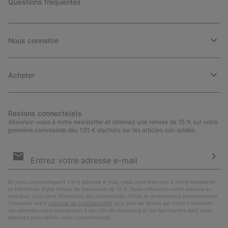
Questions fréquentes
Nous connaitre
Acheter
Restons connecté(e)s
Abonnez-vous à notre newsletter et obtenez une remise de 15 % sur votre
première commande dès 120 € d’achats sur les articles non soldés.
Inscription
par
e-
S’a
mail
En nous communiquant votre adresse e-mail, vous vous inscrivez à notre newsletter
et bénéficiez d’une remise de bienvenue de 15 %. Nous utiliserons votre adresse e-
mail pour vous tenir informé(e) des nouveautés, offres et événements promotionnels.
Consultez notre
politique de confidentialité
pour plus de détails sur notre traitement
des données vous concernant à des fins de marketing et sur les moyens dont vous
disposez pour retirer votre consentement.