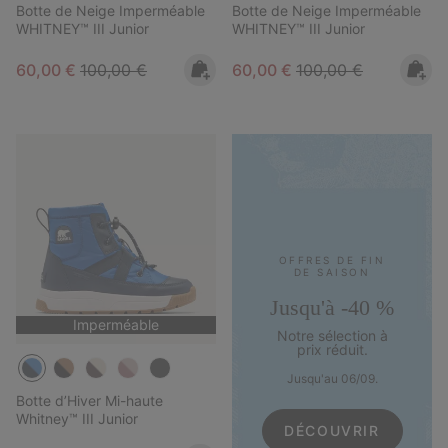
Botte de Neige Imperméable
Botte de Neige Imperméable
WHITNEY™ III Junior
WHITNEY™ III Junior
Sale price:
Regular price:
Sale price:
Regular price:
60,00 €
100,00 €
60,00 €
100,00 €
OFFRES DE FIN
DE SAISON
Jusqu'à -40 %
Imperméable
Notre sélection à
prix réduit.
Jusqu'au 06/09.
Botte d’Hiver Mi-haute
Whitney™ III Junior
DÉCOUVRIR