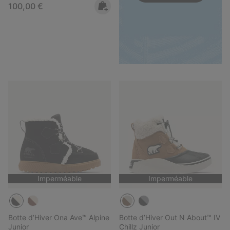
Regular price:
100,00 €
Imperméable
Imperméable
Botte d’Hiver Ona Ave™ Alpine
Botte d’Hiver Out N About™ IV
Junior
Chillz Junior