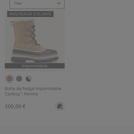
Trier
NOUVEAUX COLORIS
Imperméable
Botte de Neige Imperméable
Caribou™ Femme
Regular price:
200,00 €