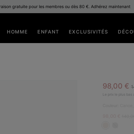
raison gratuite pour les membres ou dès 80 €. Adhérez maintenant
HOMME
ENFANT
EXCLUSIVITÉS
DÉCO
R
Sale pric
98,00 €
1
Le prix le plus bas
Couleur:
Canoe,
Sale price:
Regula
98,00 €
140,0