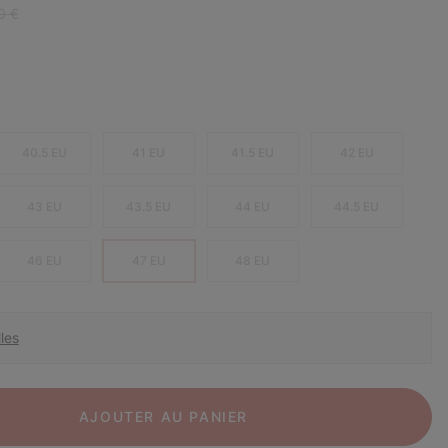
r price:
0 €
40.5 EU
41 EU
41.5 EU
42 EU
43 EU
43.5 EU
44 EU
44.5 EU
46 EU
47 EU
48 EU
les
AJOUTER AU PANIER