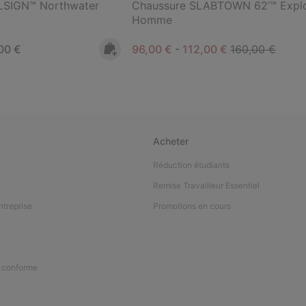
LSIGN™ Northwater
Chaussure SLABTOWN 62’™ Explo
Homme
rice:
mum price:
Minimum sale price:
Maximum sale price:
Regular price:
00 €
96,00 €
-
112,00 €
160,00 €
Acheter
Réduction étudiants
Remise Travailleur Essentiel
ntreprise
Promotions en cours
n conforme