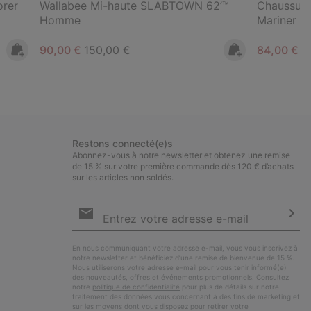
rer
Wallabee Mi-haute SLABTOWN 62’™
Chaussur
Homme
Mariner 
Sale price:
Regular price:
Sale price
R
90,00 €
150,00 €
84,00 €
1
Restons connecté(e)s
Abonnez-vous à notre newsletter et obtenez une remise
de 15 % sur votre première commande dès 120 € d’achats
sur les articles non soldés.
Inscription
par
e-
S’a
mail
En nous communiquant votre adresse e-mail, vous vous inscrivez à
notre newsletter et bénéficiez d’une remise de bienvenue de 15 %.
Nous utiliserons votre adresse e-mail pour vous tenir informé(e)
des nouveautés, offres et événements promotionnels. Consultez
notre
politique de confidentialité
pour plus de détails sur notre
traitement des données vous concernant à des fins de marketing et
sur les moyens dont vous disposez pour retirer votre