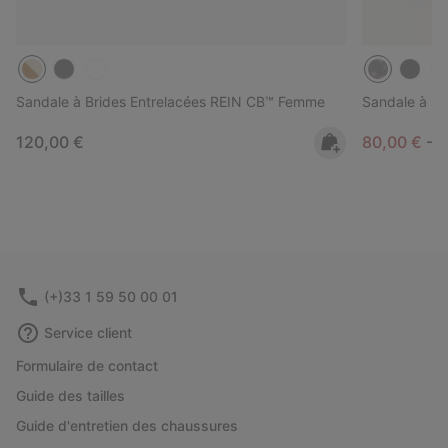
Sandale à Brides Entrelacées REIN CB™ Femme
Sandale à P
Regular price:
Minimum sa
M
120,00 €
80,00 €
-
9
(+)33 1 59 50 00 01
Service client
Formulaire de contact
Guide des tailles
Guide d'entretien des chaussures