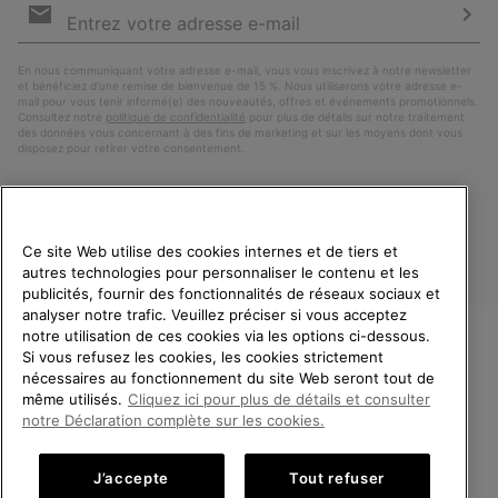
par
e-
S’a
mail
En nous communiquant votre adresse e-mail, vous vous inscrivez à notre newsletter
et bénéficiez d’une remise de bienvenue de 15 %. Nous utiliserons votre adresse e-
mail pour vous tenir informé(e) des nouveautés, offres et événements promotionnels.
Consultez notre
politique de confidentialité
pour plus de détails sur notre traitement
des données vous concernant à des fins de marketing et sur les moyens dont vous
disposez pour retirer votre consentement.
Ce site Web utilise des cookies internes et de tiers et
autres technologies pour personnaliser le contenu et les
publicités, fournir des fonctionnalités de réseaux sociaux et
analyser notre trafic. Veuillez préciser si vous acceptez
notre utilisation de ces cookies via les options ci-dessous.
Si vous refusez les cookies, les cookies strictement
France
BIENVENUE CHEZ SOREL.
nécessaires au fonctionnement du site Web seront tout de
VEUILLEZ SÉLECTIONNER
même utilisés.
Cliquez ici pour plus de détails et consulter
©
2026
SOREL. Tous droits réservés.
VOTRE PAYS DE LIVRAISON.
notre Déclaration complète sur les cookies.
Politique De Confidentialite
Conditions D'Utilisation
Achats en ligne disponibles
Conditions Générales de Vente
Garanties Légales
Cookies
J’accepte
Tout refuser