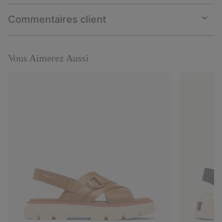
or
collap
Commentaires client
sectio
Expan
or
collap
sectio
Vous Aimerez Aussi