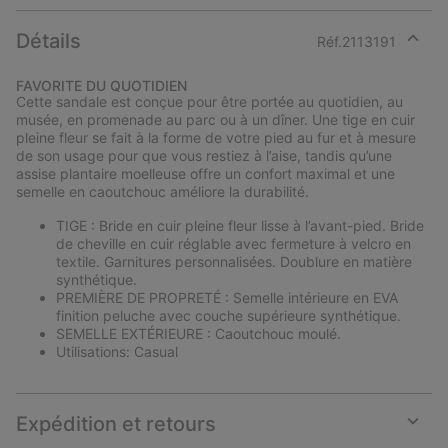
Détails
Réf.
2113191
Expan
or
FAVORITE DU QUOTIDIEN
collap
Cette sandale est conçue pour être portée au quotidien, au
sectio
musée, en promenade au parc ou à un dîner. Une tige en cuir
pleine fleur se fait à la forme de votre pied au fur et à mesure
de son usage pour que vous restiez à l’aise, tandis qu’une
assise plantaire moelleuse offre un confort maximal et une
semelle en caoutchouc améliore la durabilité.
TIGE : Bride en cuir pleine fleur lisse à l’avant-pied. Bride
de cheville en cuir réglable avec fermeture à velcro en
textile. Garnitures personnalisées. Doublure en matière
synthétique.
PREMIÈRE DE PROPRETÉ : Semelle intérieure en EVA
finition peluche avec couche supérieure synthétique.
SEMELLE EXTÉRIEURE : Caoutchouc moulé.
Utilisations: Casual
Expédition et retours
Expan