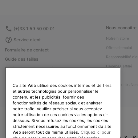
Nous connaitre
(+)33 1 59 50 00 01
Notre histoire
Service client
Offres d'emploi
Formulaire de contact
Responsabilité d'e
Guide des tailles
Devenez affilié
Guide d'entretien des chaussures
Presse
Retours
Accessibilité : No
Ce site Web utilise des cookies internes et de tiers
Rétractation
et autres technologies pour personnaliser le
Statut de la commande
contenu et les publicités, fournir des
fonctionnalités de réseaux sociaux et analyser
Livraison
notre trafic. Veuillez préciser si vous acceptez
Paiement
notre utilisation de ces cookies via les options ci-
dessous. Si vous refusez les cookies, les cookies
Questions fréquentes
strictement nécessaires au fonctionnement du site
Web seront tout de même utilisés.
Cliquez ici pour
VEUILLEZ 