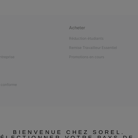
Acheter
Réduction étudiants
Remise Travailleur Essentiel
ntreprise
Promotions en cours
n conforme
BIENVENUE CHEZ SOREL.
SÉLECTIONNER VOTRE PAYS DE 