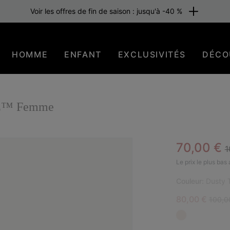
Voir les offres de fin de saison : jusqu'à -40 %
HOMME
ENFANT
EXCLUSIVITÉS
DÉCO
AVE™ Femme
R
Sale pric
70,00 €
1
BES
Le prix le plus bas
Couleur:
Dusty T
Sale price:
Regula
80,00 €
100,0