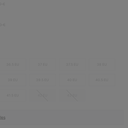
r price:
0 €
r price:
0 €
36.5 EU
37 EU
37.5 EU
38 EU
39 EU
39.5 EU
40 EU
40.5 EU
41.5 EU
42 EU
43 EU
les