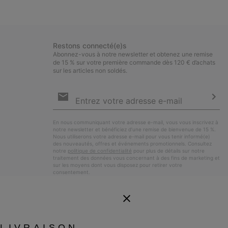
Restons connecté(e)s
Abonnez-vous à notre newsletter et obtenez une remise
de 15 % sur votre première commande dès 120 € d’achats
sur les articles non soldés.
Inscription
par
e-
S’a
mail
En nous communiquant votre adresse e-mail, vous vous inscrivez à
notre newsletter et bénéficiez d’une remise de bienvenue de 15 %.
Nous utiliserons votre adresse e-mail pour vous tenir informé(e)
des nouveautés, offres et événements promotionnels. Consultez
notre
politique de confidentialité
pour plus de détails sur notre
traitement des données vous concernant à des fins de marketing et
sur les moyens dont vous disposez pour retirer votre
consentement.
LIVRAISON.