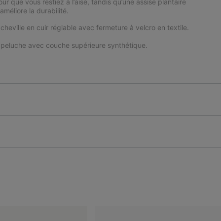
ur que vous restiez à l’aise, tandis qu’une assise plantaire
méliore la durabilité.
e cheville en cuir réglable avec fermeture à velcro en textile.
.
 peluche avec couche supérieure synthétique.