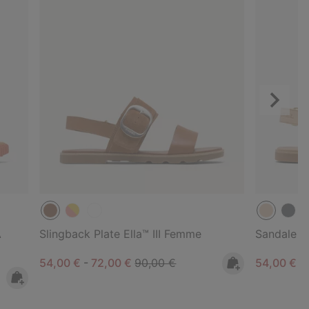
Suivant
A
Slingback Plate Ella™ III Femme
Sandale E
Minimum sale price:
Maximum sale price:
Regular price:
Minimum s
54,00 €
-
72,00 €
90,00 €
54,00 €
-