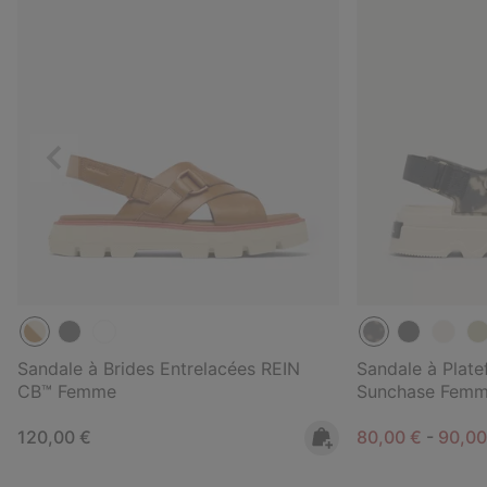
Précédent
Sandale à Brides Entrelacées REIN
Sandale à Plat
CB™ Femme
Sunchase Fem
Regular price:
Minimum sale p
Maxim
120,00 €
80,00 €
-
90,0