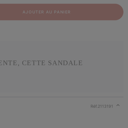
AJOUTER AU PANIER
ENTE, CETTE SANDALE
Réf.
2113191
Expan
or
collap
sectio