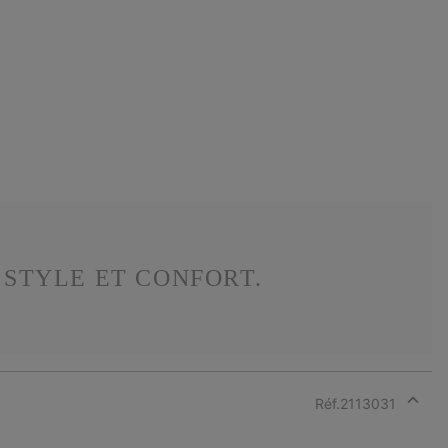
 STYLE ET CONFORT.
Réf.
2113031
Expan
or