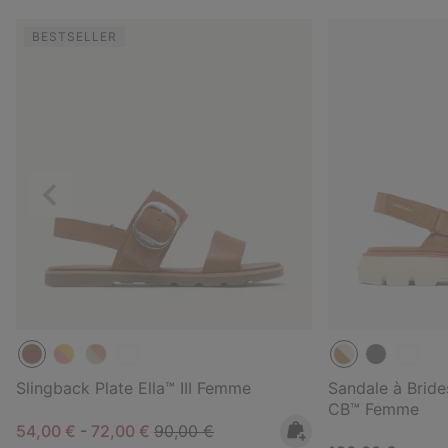
BESTSELLER
Précédent
Slingback Plate Ella™ III Femme
Sandale à Bride
CB™ Femme
Minimum sale price:
Maximum sale price:
Regular price:
54,00 €
-
72,00 €
90,00 €