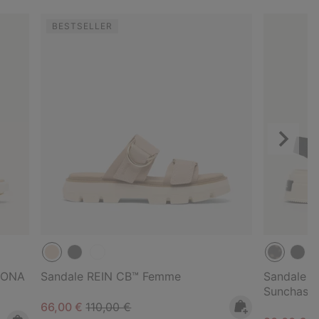
BESTSELLER
Suivant
e ONA
Sandale REIN CB™ Femme
Sandale à
Sunchase
Sale price:
Regular price:
66,00 €
110,00 €