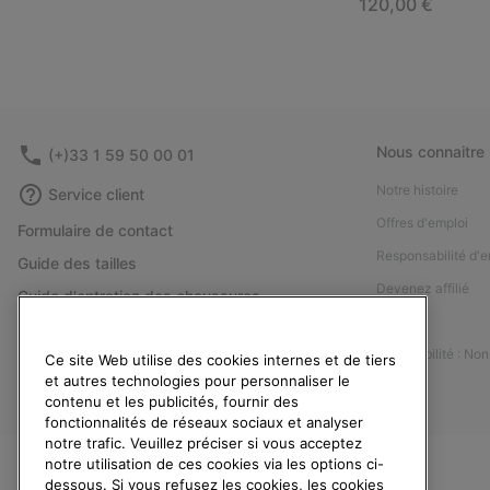
Regular price:
120,00 €
Nous connaitre
(+)33 1 59 50 00 01
Notre histoire
Service client
Offres d'emploi
Formulaire de contact
Responsabilité d'e
Guide des tailles
Devenez affilié
Guide d'entretien des chaussures
Presse
Retours
Accessibilité : No
Ce site Web utilise des cookies internes et de tiers
Rétractation
et autres technologies pour personnaliser le
Statut de la commande
contenu et les publicités, fournir des
fonctionnalités de réseaux sociaux et analyser
Livraison
notre trafic. Veuillez préciser si vous acceptez
Paiement
notre utilisation de ces cookies via les options ci-
dessous. Si vous refusez les cookies, les cookies