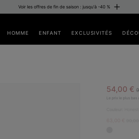
Voir les offres de fin de saison : jusqu'à -40 %
HOMME
ENFANT
EXCLUSIVITÉS
DÉCO
R
Sale pric
54,00 €
9
Le prix le plus bas
Couleur:
Honest
Sale price:
Regula
63,00 €
90,00