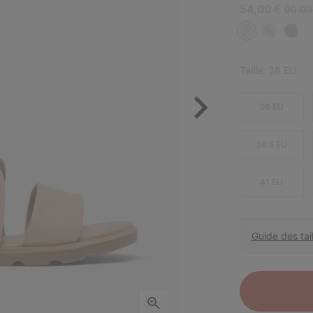
Sale price:
Regula
54,00 €
90,00
Taille:
38 EU
36 EU
38.5 EU
41 EU
Guide des tail