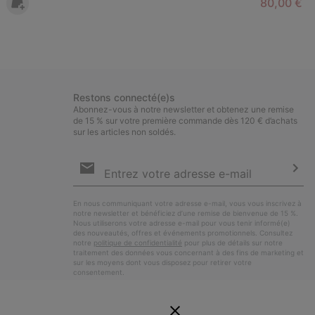
Minimum s
80,00 €
-
Restons connecté(e)s
Abonnez-vous à notre newsletter et obtenez une remise
de 15 % sur votre première commande dès 120 € d’achats
sur les articles non soldés.
Inscription
par
e-
S’a
mail
En nous communiquant votre adresse e-mail, vous vous inscrivez à
notre newsletter et bénéficiez d’une remise de bienvenue de 15 %.
Nous utiliserons votre adresse e-mail pour vous tenir informé(e)
des nouveautés, offres et événements promotionnels. Consultez
notre
politique de confidentialité
pour plus de détails sur notre
traitement des données vous concernant à des fins de marketing et
sur les moyens dont vous disposez pour retirer votre
consentement.