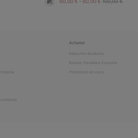
Minimum sale price:
Maximum sale price:
Regular price:
60,00 €
-
80,00 €
100,00 €
Acheter
Réduction étudiants
Remise Travailleur Essentiel
ntreprise
Promotions en cours
n conforme