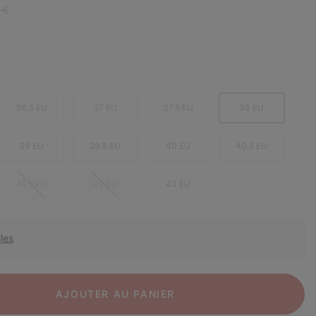
r price:
 €
36.5 EU
37 EU
37.5 EU
38 EU
39 EU
39.5 EU
40 EU
40.5 EU
41.5 EU
42 EU
43 EU
les
AJOUTER AU PANIER