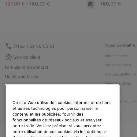
Minimum sale price:
Maximum price:
Regular price:
127,00 €
-
180,00 €
160,00 €
Nous connaitre
(+)33 1 59 50 00 01
Notre histoire
Service client
Offres d'emploi
Formulaire de contact
Responsabilité d'e
Guide des tailles
Devenez affilié
Guide d'entretien des chaussures
Presse
Retours
Accessibilité : No
Ce site Web utilise des cookies internes et de tiers
Rétractation
et autres technologies pour personnaliser le
Statut de la commande
contenu et les publicités, fournir des
fonctionnalités de réseaux sociaux et analyser
Livraison
notre trafic. Veuillez préciser si vous acceptez
Paiement
notre utilisation de ces cookies via les options ci-