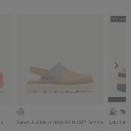
NOUVEA
Suivant
me
Sabot à Bride Arrière REIN CB™ Femme
Sabot Im