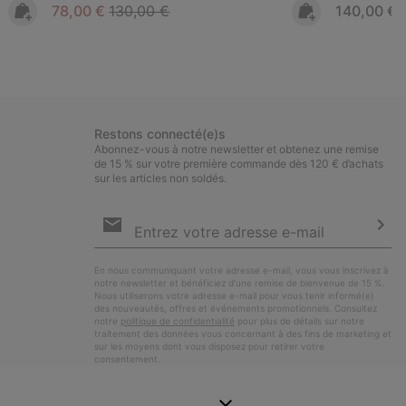
Sale price:
Regular price:
Regular pr
78,00 €
130,00 €
140,00 €
Restons connecté(e)s
Abonnez-vous à notre newsletter et obtenez une remise
de 15 % sur votre première commande dès 120 € d’achats
sur les articles non soldés.
Inscription
par
e-
S’a
mail
En nous communiquant votre adresse e-mail, vous vous inscrivez à
notre newsletter et bénéficiez d’une remise de bienvenue de 15 %.
Nous utiliserons votre adresse e-mail pour vous tenir informé(e)
des nouveautés, offres et événements promotionnels. Consultez
notre
politique de confidentialité
pour plus de détails sur notre
traitement des données vous concernant à des fins de marketing et
sur les moyens dont vous disposez pour retirer votre
consentement.