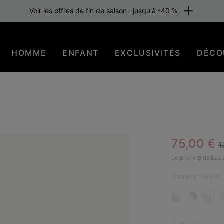
Voir les offres de fin de saison : jusqu'à -40 %
HOMME
ENFANT
EXCLUSIVITÉS
DÉCO
R
Sale pric
75,00 €
1
BES
Le prix le plus bas
Couleur:
Velvet