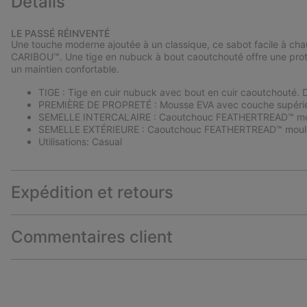
Détails
LE PASSÉ RÉINVENTÉ
Une touche moderne ajoutée à un classique, ce sabot facile à chau
CARIBOU™. Une tige en nubuck à bout caoutchouté offre une protect
un maintien confortable.
TIGE : Tige en cuir nubuck avec bout en cuir caoutchouté. D
PREMIÈRE DE PROPRETÉ : Mousse EVA avec couche supérie
SEMELLE INTERCALAIRE : Caoutchouc FEATHERTREAD™ moulé
SEMELLE EXTÉRIEURE : Caoutchouc FEATHERTREAD™ moul
Utilisations: Casual
Expédition et retours
Commentaires client