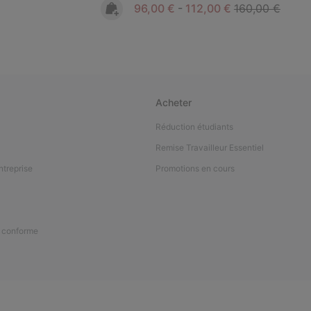
Minimum sale price:
Maximum sale price:
Regular price:
96,00 €
-
112,00 €
160,00 €
Acheter
Réduction étudiants
Remise Travailleur Essentiel
ntreprise
Promotions en cours
n conforme