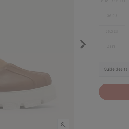
Taille:
37.5 EU
36 EU
38.5 EU
41 EU
Guide des tail