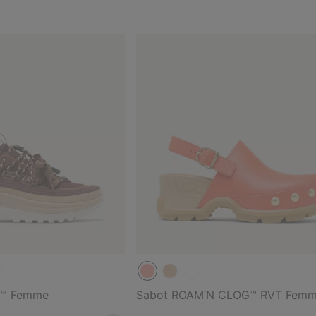
N™ Femme
Sabot ROAM’N CLOG™ RVT Fem