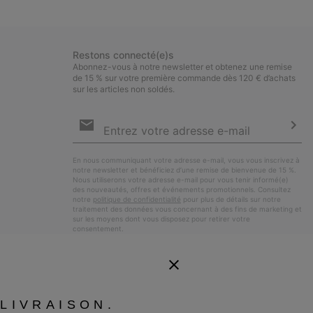
Restons connecté(e)s
Abonnez-vous à notre newsletter et obtenez une remise
de 15 % sur votre première commande dès 120 € d’achats
sur les articles non soldés.
Inscription
par
e-
S’a
mail
En nous communiquant votre adresse e-mail, vous vous inscrivez à
notre newsletter et bénéficiez d’une remise de bienvenue de 15 %.
Nous utiliserons votre adresse e-mail pour vous tenir informé(e)
des nouveautés, offres et événements promotionnels. Consultez
notre
politique de confidentialité
pour plus de détails sur notre
traitement des données vous concernant à des fins de marketing et
sur les moyens dont vous disposez pour retirer votre
consentement.
LIVRAISON.