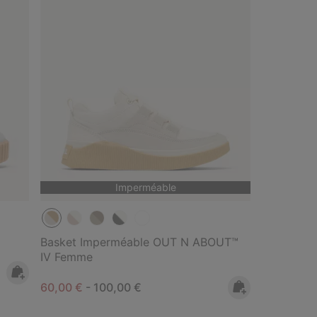
Imperméable
Basket Imperméable OUT N ABOUT™
IV Femme
Minimum sale price:
Maximum price:
60,00 €
-
100,00 €