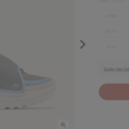
Taille:
37.5 EU
36 EU
38.5 EU
41 EU
Guide des tail