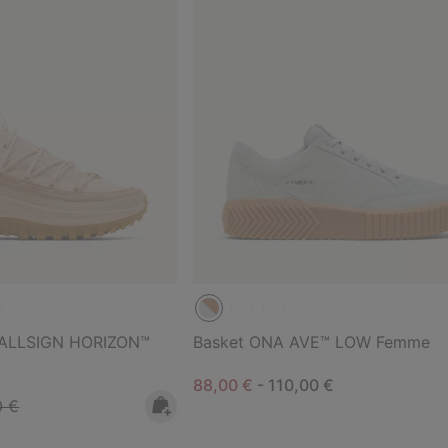
CALLSIGN HORIZON™
Basket ONA AVE™ LOW Femme
Minimum sale price:
Maximum price:
88,00 €
-
110,00 €
r price:
0 €