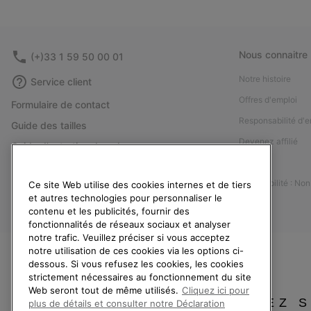
Nous connaitre
(+)33 1 59 50 00 01
Notre histoire
Service client
Offres d'emploi
Formulaire de contact
Responsabilité d'e
Guide des tailles
Devenez affilié
Guide d'entretien des chaussures
Presse
Retours
Accessibilité : No
Ce site Web utilise des cookies internes et de tiers
Rétractation
et autres technologies pour personnaliser le
Statut de la commande
contenu et les publicités, fournir des
fonctionnalités de réseaux sociaux et analyser
Livraison
notre trafic. Veuillez préciser si vous acceptez
Paiement
notre utilisation de ces cookies via les options ci-
dessous. Si vous refusez les cookies, les cookies
Questions fréquentes
strictement nécessaires au fonctionnement du site
Web seront tout de même utilisés.
Cliquez ici pour
VEUILLEZ 
plus de détails et consulter notre Déclaration