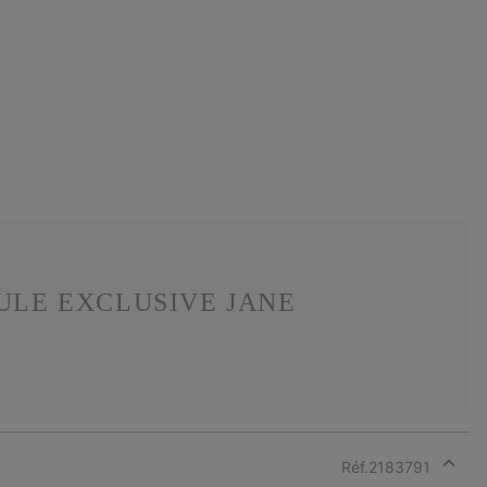
ULE EXCLUSIVE JANE
Réf.
2183791
Expan