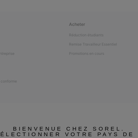
Acheter
Réduction étudiants
Remise Travailleur Essentiel
ntreprise
Promotions en cours
n conforme
BIENVENUE CHEZ SOREL.
SÉLECTIONNER VOTRE PAYS DE 