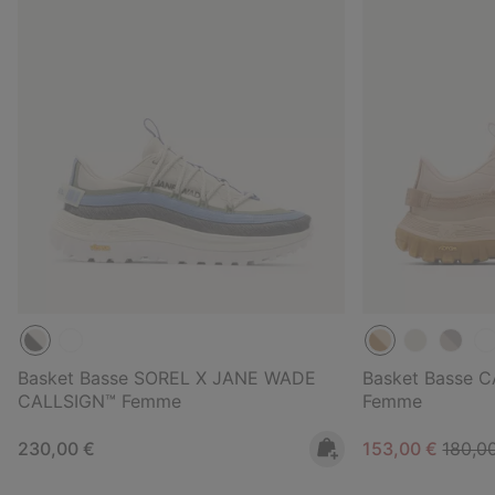
Basket Basse SOREL X JANE WADE
Basket Basse 
CALLSIGN™ Femme
Femme
Regular price:
Sale price:
Regula
230,00 €
153,00 €
180,0