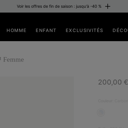
Voir les offres de fin de saison : jusqu'à -40 %
HOMME
ENFANT
EXCLUSIVITÉS
DÉCO
™ Femme
Regular p
200,00 
Couleur:
Carbon