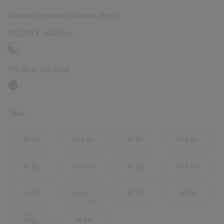
Couleur:
Bleached Ceramic, Black
Sale price:
Regular price:
112,00 €
160,00 €
Sale price:
Regular price:
96,00 €
160,00 €
Taille:
40 EU
40.5 EU
41 EU
41.5 EU
42 EU
42.5 EU
43 EU
43.5 EU
44 EU
44.5 EU
45 EU
46 EU
47 EU
48 EU