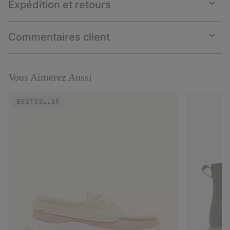
Expédition et retours
Expan
or
collap
Commentaires client
sectio
Expan
or
collap
sectio
Vous Aimerez Aussi
BESTSELLER