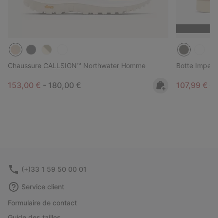
Chaussure CALLSIGN™ Northwater Homme
Botte Imper
Minimum sale price:
Maximum price:
Sale price:
Re
153,00 €
-
180,00 €
107,99 €
18
(+)33 1 59 50 00 01
Service client
Formulaire de contact
Guide des tailles