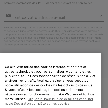
première commande dès 120 € d’achats sur les articles non soldés.
Inscription
par
e-
S’a
mail
En nous communiquant votre adresse e-mail, vous vous inscrivez à notre newsletter
et bénéficiez d’une remise de bienvenue de 15 %. Nous utiliserons votre adresse e-
mail pour vous tenir informé(e) des nouveautés, offres et événements promotionnels.
Consultez notre
politique de confidentialité
pour plus de détails sur notre traitement
des données vous concernant à des fins de marketing et sur les moyens dont vous
disposez pour retirer votre consentement.
Ce site Web utilise des cookies internes et de tiers et
autres technologies pour personnaliser le contenu et les
publicités, fournir des fonctionnalités de réseaux sociaux et
analyser notre trafic. Veuillez préciser si vous acceptez
notre utilisation de ces cookies via les options ci-dessous.
Si vous refusez les cookies, les cookies strictement
France
BIENVENUE CHEZ SOREL.
nécessaires au fonctionnement du site Web seront tout de
VEUILLEZ SÉLECTIONNER
même utilisés.
Cliquez ici pour plus de détails et consulter
©
2026
SOREL. Tous droits réservés.
VOTRE PAYS DE LIVRAISON.
notre Déclaration complète sur les cookies.
Politique De Confidentialite
Conditions D'Utilisation