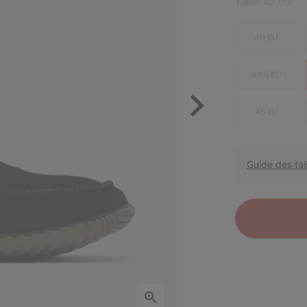
Taille:
43 EU
40 EU
42.5 EU
45 EU
Guide des tail