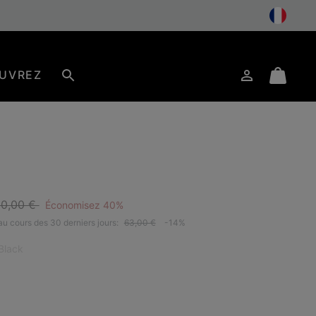
UVREZ
Connexion
Mini
Rechercher
Cart
egular price:
e:
0,00 €
Économisez 40%
TSELLER
 au cours des 30 derniers jours:
63,00 €
-14%
Black