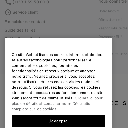
Nous connaitre
(+)33 1 59 50 00 01
Notre histoire
Service client
Offres d'emploi
Formulaire de contact
Responsabilité d'e
Guide des tailles
Devenez affilié
Guide d'entretien des chaussures
Presse
Retours
Accessibilité : No
Ce site Web utilise des cookies internes et de tiers
Rétractation
et autres technologies pour personnaliser le
Statut de la commande
contenu et les publicités, fournir des
fonctionnalités de réseaux sociaux et analyser
Livraison
notre trafic. Veuillez préciser si vous acceptez
Paiement
notre utilisation de ces cookies via les options ci-
dessous. Si vous refusez les cookies, les cookies
Questions fréquentes
strictement nécessaires au fonctionnement du site
Web seront tout de même utilisés.
Cliquez ici pour
VEUILLEZ 
plus de détails et consulter notre Déclaration
complète sur les cookies.
J’accepte
France