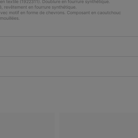
en textile (1922311). Doublure en fourrure synthétique.
, revêtement en fourrure synthétique.
avec motif en forme de chevrons. Composant en caoutchouc
mouillées.