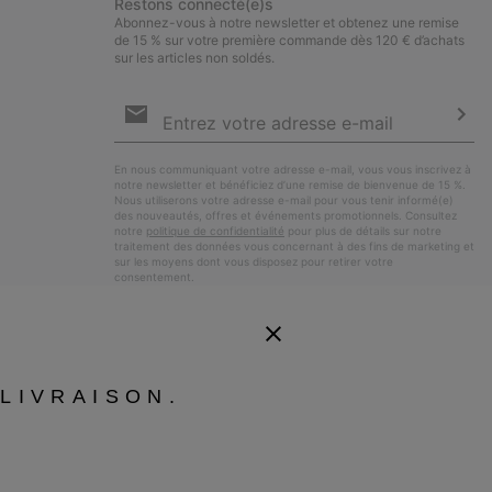
Restons connecté(e)s
Abonnez-vous à notre newsletter et obtenez une remise
de 15 % sur votre première commande dès 120 € d’achats
sur les articles non soldés.
Inscription
par
e-
S’a
mail
En nous communiquant votre adresse e-mail, vous vous inscrivez à
notre newsletter et bénéficiez d’une remise de bienvenue de 15 %.
Nous utiliserons votre adresse e-mail pour vous tenir informé(e)
des nouveautés, offres et événements promotionnels. Consultez
notre
politique de confidentialité
pour plus de détails sur notre
traitement des données vous concernant à des fins de marketing et
sur les moyens dont vous disposez pour retirer votre
consentement.
LIVRAISON.