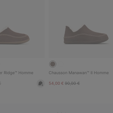
er Ridge™ Homme
Chausson Manawan™ II Homme
 price:
Sale price:
Regular price:
€
54,00 €
90,00 €