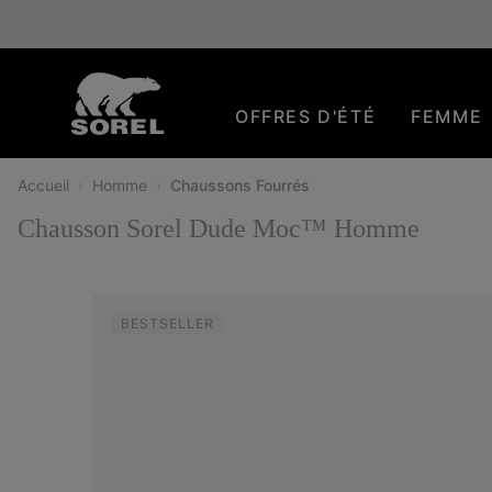
SKIP
SOREL
TO
CONTENT
OFFRES D'ÉTÉ
FEMME
SKIP
TO
MAIN
Accueil
Homme
Chaussons Fourrés
NAV
Chausson Sorel Dude Moc™ Homme
SKIP
TO
SEARCH
BESTSELLER