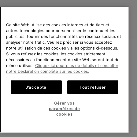
Ce site Web utilise des cookies internes et de tiers et
autres technologies pour personnaliser le contenu et les
publicités, fournir des fonctionnalités de réseaux sociaux et
analyser notre trafic. Veuillez préciser si vous acceptez
notre utilisation de ces cookies via les options ci-dessous.
Si vous refusez les cookies, les cookies strictement
France
BIENVENUE CHEZ SOREL.
nécessaires au fonctionnement du site Web seront tout de
VEUILLEZ SÉLECTIONNER
même utilisés.
Cliquez ici pour plus de détails et consulter
©
2026
SOREL. Tous droits réservés.
VOTRE PAYS DE LIVRAISON.
notre Déclaration complète sur les cookies.
Politique De Confidentialite
Conditions D'Utilisation
Achats en ligne disponibles
Conditions Générales de Vente
Garanties Légales
Cookies
J’accepte
Tout refuser
Impressum
Public CBCR
United States
Achats
Gérer vos
en
paramètres de
Service client: Lun - Sam de 9h à 13h et de 14h à 18h
ligne
France
Achats
(+)33 1 59 50 00 01
cookies
disponi
en
ligne
VOIR TOUS LES PAYS
disponi