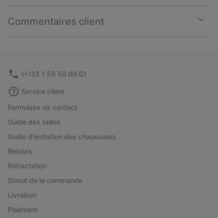
or
collap
Commentaires client
sectio
Expan
or
collap
sectio
(+)33 1 59 50 00 01
Service client
Formulaire de contact
Guide des tailles
Guide d'entretien des chaussures
Retours
Rétractation
Statut de la commande
Livraison
Paiement