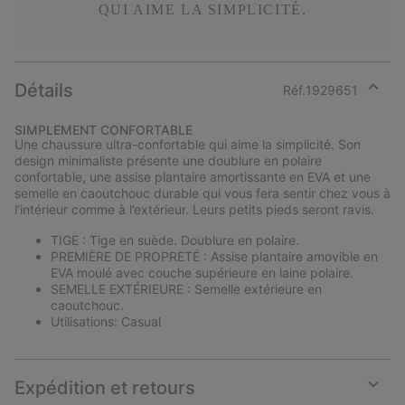
QUI AIME LA SIMPLICITÉ.
Détails
Réf.
1929651
Expan
or
SIMPLEMENT CONFORTABLE
collap
Une chaussure ultra-confortable qui aime la simplicité. Son
sectio
design minimaliste présente une doublure en polaire
confortable, une assise plantaire amortissante en EVA et une
semelle en caoutchouc durable qui vous fera sentir chez vous à
l’intérieur comme à l’extérieur. Leurs petits pieds seront ravis.
TIGE : Tige en suède. Doublure en polaire.
PREMIÈRE DE PROPRETÉ : Assise plantaire amovible en
EVA moulé avec couche supérieure en laine polaire.
SEMELLE EXTÉRIEURE : Semelle extérieure en
caoutchouc.
Utilisations: Casual
Expédition et retours
Expan