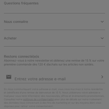
Questions fréquentes
Nous connaitre
Acheter
Restons connecté(e)s
Abonnez-vous à notre newsletter et obtenez une remise de 15 % sur votre
première commande dès 120 € d’achats sur les articles non soldés.
Inscription
par
e-
S’a
mail
En nous communiquant votre adresse e-mail, vous vous inscrivez à notre newsletter
et bénéficiez d’une remise de bienvenue de 15 %. Nous utiliserons votre adresse e-
mail pour vous tenir informé(e) des nouveautés, offres et événements promotionnels.
Consultez notre
politique de confidentialité
pour plus de détails sur notre traitement
des données vous concernant à des fins de marketing et sur les moyens dont vous
disposez pour retirer votre consentement.