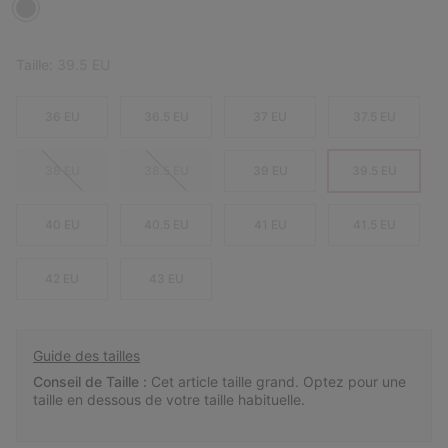
Taille:
39.5 EU
36 EU
36.5 EU
37 EU
37.5 EU
38 EU
38.5 EU
39 EU
39.5 EU
40 EU
40.5 EU
41 EU
41.5 EU
42 EU
43 EU
Guide des tailles
Conseil de Taille :
Cet article taille grand. Optez pour une
taille en dessous de votre taille habituelle.