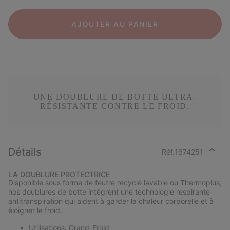
AJOUTER AU PANIER
UNE DOUBLURE DE BOTTE ULTRA-
RÉSISTANTE CONTRE LE FROID.
Détails
Réf.
1674251
Expan
or
LA DOUBLURE PROTECTRICE
collap
Disponible sous forme de feutre recyclé lavable ou Thermoplus,
sectio
nos doublures de botte intègrent une technologie respirante
antitranspiration qui aident à garder la chaleur corporelle et à
éloigner le froid.
Utilisations: Grand-Froid