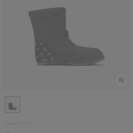
Couleur:
None