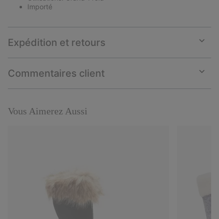
Importé
Expédition et retours
Expan
or
collap
Commentaires client
sectio
Expan
or
collap
sectio
Vous Aimerez Aussi