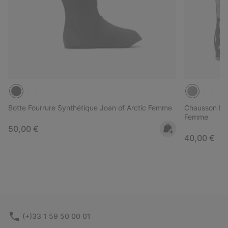
Botte Fourrure Synthétique Joan of Arctic Femme
Chausson Int
Femme
Regular price:
50,00 €
Regular pri
40,00 €
(+)33 1 59 50 00 01