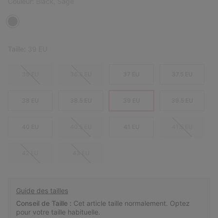
Couleur:
Black, Sage
Taille:
39 EU
36 EU
36.5 EU
37 EU
37.5 EU
38 EU
38.5 EU
39 EU
39.5 EU
40 EU
40.5 EU
41 EU
41.5 EU
42 EU
43 EU
Guide des tailles
Conseil de Taille :
Cet article taille normalement. Optez
pour votre taille habituelle.