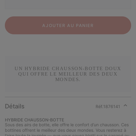
AJOUTER AU PANIER
UN HYBRIDE CHAUSSON-BOTTE DOUX
QUI OFFRE LE MEILLEUR DES DEUX
MONDES.
Détails
Réf.
1876141
Expan
or
HYBRIDE CHAUSSON-BOTTE
collap
Sous des airs de botte, elle offre le confort d’un chausson. Ces
sectio
bottines offrent le meilleur des deux mondes. Vous resterez à
l’aise toute la journée — que vous soyez blotti sur le canapé ou