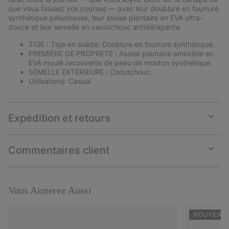
que vous fassiez vos courses — avec leur doublure en fourrure
synthétique pelucheuse, leur assise plantaire en EVA ultra-
douce et leur semelle en caoutchouc antidérapante.
TIGE : Tige en suède. Doublure en fourrure synthétique.
PREMIÈRE DE PROPRETÉ : Assise plantaire amovible en
EVA moulé recouverte de peau de mouton synthétique.
SEMELLE EXTÉRIEURE : Caoutchouc.
Utilisations: Casual
Expédition et retours
Expan
or
collap
Commentaires client
sectio
Expan
or
collap
sectio
Vous Aimerez Aussi
NOUVEAU