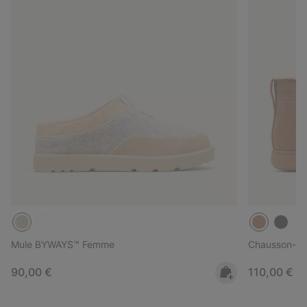
Mule BYWAYS™ Femme
Chausson-Bot
Regular price:
Regular pri
90,00 €
110,00 €