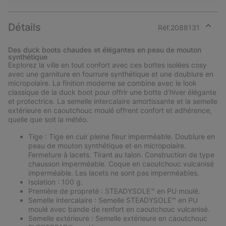
Détails
Réf.
2088131
Expan
or
Des duck boots chaudes et élégantes en peau de mouton
collap
synthétique
sectio
Explorez la ville en tout confort avec ces bottes isolées cosy
avec une garniture en fourrure synthétique et une doublure en
micropolaire. La finition moderne se combine avec le look
classique de la duck boot pour offrir une botte d’hiver élégante
et protectrice. La semelle intercalaire amortissante et la semelle
extérieure en caoutchouc moulé offrent confort et adhérence,
quelle que soit la météo.
Tige : Tige en cuir pleine fleur imperméable. Doublure en
peau de mouton synthétique et en micropolaire.
Fermeture à lacets. Tirant au talon. Construction de type
chausson imperméable. Coque en caoutchouc vulcanisé
imperméable. Les lacets ne sont pas imperméables.
Isolation : 100 g.
Première de propreté : STEADYSOLE™ en PU moulé.
Semelle intercalaire : Semelle STEADYSOLE™ en PU
moulé avec bande de renfort en caoutchouc vulcanisé.
Semelle extérieure : Semelle extérieure en caoutchouc