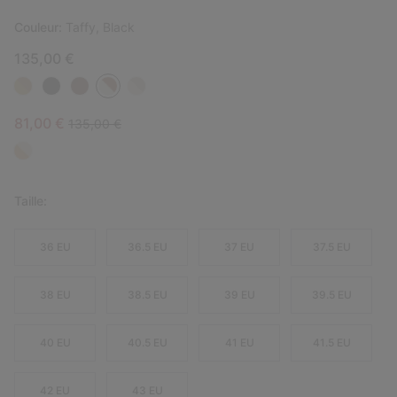
Couleur:
Taffy, Black
135,00 €
Sale price:
Regular price:
81,00 €
135,00 €
Taille:
36 EU
36.5 EU
37 EU
37.5 EU
38 EU
38.5 EU
39 EU
39.5 EU
40 EU
40.5 EU
41 EU
41.5 EU
42 EU
43 EU