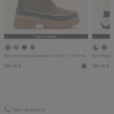
Imperméable
Botte de Neige Imperméable TORINO™ V Femme
Botte-Basket
Regular price:
Regular pri
165,00 €
160,00 €
(+)33 1 59 50 00 01