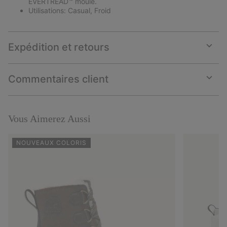
EVERTREAD™ moulé.
Utilisations: Casual, Froid
Expédition et retours
Expan
or
collap
Commentaires client
sectio
Expan
or
collap
sectio
Vous Aimerez Aussi
NOUVEAUX COLORIS