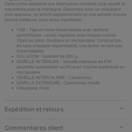
collap
Cette botte résistante aux intempéries combine style sportif et
sectio
robustesse pour la montagne. Désormais avec un chaussant
plus spacieux, un amorti supplémentaire et une semelle d’usure
encore meilleure, vous serez inarrêtable.
TIGE : Tige en nylon imperméable avec renforts
synthétiques. Lacets réglables avec bloque-cordon.
Tirant au talon. Doublure en micropolaire. Construction
de type chausson imperméable. Les lacets ne sont pas
imperméables.
ISOLATION : Isolation de 200 g.
SEMELLE INTÉRIEURE : Semelle intérieure en EVA
amovible ressemblant au PU avec couche supérieure en
micropolaire.
SEMELLE INTERCALAIRE : Caoutchouc.
SEMELLE EXTÉRIEURE : Caoutchouc moulé.
Utilisations: Froid
Expédition et retours
Expan
or
collap
Commentaires client
sectio