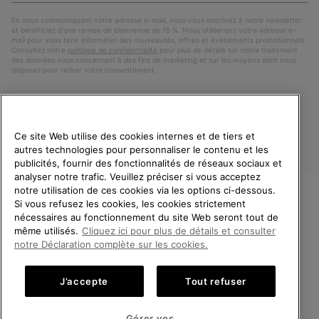
mail
En nous communiquant votre adresse e-mail, vous vous inscrivez à notre newsletter
et bénéficiez d’une remise de bienvenue de 15 %. Nous utiliserons votre adresse e-
mail pour vous tenir informé(e) des nouveautés, offres et événements promotionnels.
Consultez notre
politique de confidentialité
pour plus de détails sur notre traitement
des données vous concernant à des fins de marketing et sur les moyens dont vous
disposez pour retirer votre consentement.
Ce site Web utilise des cookies internes et de tiers et
autres technologies pour personnaliser le contenu et les
publicités, fournir des fonctionnalités de réseaux sociaux et
analyser notre trafic. Veuillez préciser si vous acceptez
notre utilisation de ces cookies via les options ci-dessous.
Si vous refusez les cookies, les cookies strictement
France
BIENVENUE CHEZ SOREL.
nécessaires au fonctionnement du site Web seront tout de
VEUILLEZ SÉLECTIONNER
même utilisés.
Cliquez ici pour plus de détails et consulter
©
2026
SOREL. Tous droits réservés.
VOTRE PAYS DE LIVRAISON.
notre Déclaration complète sur les cookies.
Politique De Confidentialite
Conditions D'Utilisation
Achats en ligne disponibles
Conditions Générales de Vente
Garanties Légales
Cookies
J’accepte
Tout refuser
Impressum
Public CBCR
United States
Achats
Gérer vos