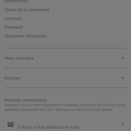
Rétractation
Statut de la commande
Livraison
Paiement
Questions fréquentes
Nous connaitre
Acheter
Restons connecté(e)s
Abonnez-vous à notre newsletter et obtenez une remise de 15 % sur votre
première commande dès 120 € d’achats sur les articles non soldés.
Inscription
par
e-
S’a