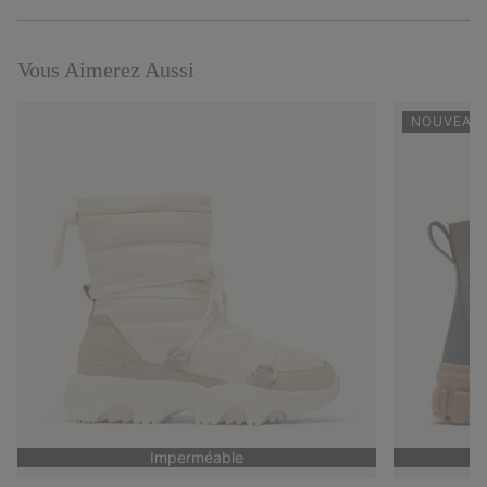
Expan
or
collap
sectio
Vous Aimerez Aussi
NOUVEAUX
Imperméable