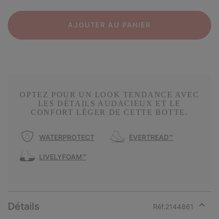
AJOUTER AU PANIER
OPTEZ POUR UN LOOK TENDANCE AVEC
LES DÉTAILS AUDACIEUX ET LE
CONFORT LÉGER DE CETTE BOTTE.
WATERPROTECT
EVERTREAD™
LIVELYFOAM™
Détails
Réf.
2144861
Expan