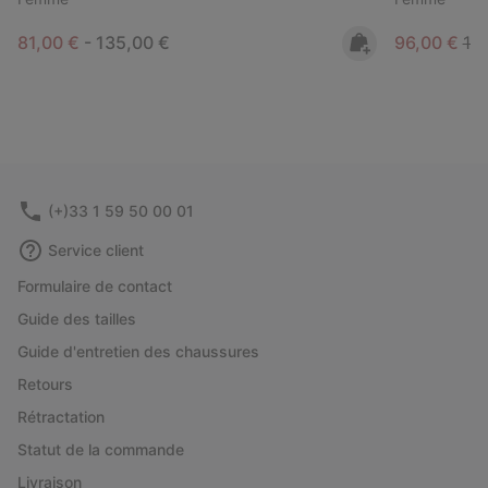
Minimum sale price:
Maximum price:
Sale price:
Reg
81,00 €
-
135,00 €
96,00 €
16
(+)33 1 59 50 00 01
Service client
Formulaire de contact
Guide des tailles
Guide d'entretien des chaussures
Retours
Rétractation
Statut de la commande
Livraison