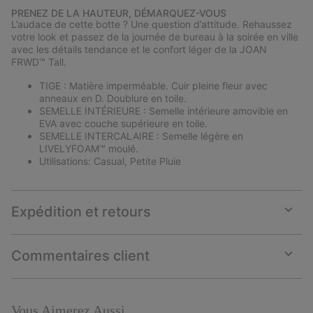
or
PRENEZ DE LA HAUTEUR, DÉMARQUEZ-VOUS
collap
L’audace de cette botte ? Une question d’attitude. Rehaussez
sectio
votre look et passez de la journée de bureau à la soirée en ville
avec les détails tendance et le confort léger de la JOAN
FRWD™ Tall.
TIGE : Matière imperméable. Cuir pleine fleur avec
anneaux en D. Doublure en toile.
SEMELLE INTÉRIEURE : Semelle intérieure amovible en
EVA avec couche supérieure en toile.
SEMELLE INTERCALAIRE : Semelle légère en
LIVELYFOAM™ moulé.
Utilisations: Casual, Petite Pluie
Expédition et retours
Expan
or
collap
Commentaires client
sectio
Expan
or
collap
sectio
Vous Aimerez Aussi