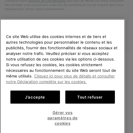
Consultez notre
politique de confidentialité
pour plus de détails sur notre traitement
des données vous concernant à des fins de marketing et sur les moyens dont vous
disposez pour retirer votre consentement.
Ce site Web utilise des cookies internes et de tiers et
autres technologies pour personnaliser le contenu et les
publicités, fournir des fonctionnalités de réseaux sociaux et
analyser notre trafic. Veuillez préciser si vous acceptez
notre utilisation de ces cookies via les options ci-dessous.
Si vous refusez les cookies, les cookies strictement
France
BIENVENUE CHEZ SOREL.
nécessaires au fonctionnement du site Web seront tout de
VEUILLEZ SÉLECTIONNER
même utilisés.
Cliquez ici pour plus de détails et consulter
©
2026
SOREL. Tous droits réservés.
VOTRE PAYS DE LIVRAISON.
notre Déclaration complète sur les cookies.
Politique De Confidentialite
Conditions D'Utilisation
Achats en ligne disponibles
Conditions Générales de Vente
Garanties Légales
Cookies
J’accepte
Tout refuser
Impressum
Public CBCR
United States
Achats
Gérer vos
en
paramètres de
Service client: Lun - Sam de 9h à 13h et de 14h à 18h
ligne
France
Achats
(+)33 1 59 50 00 01
cookies
disponi
en