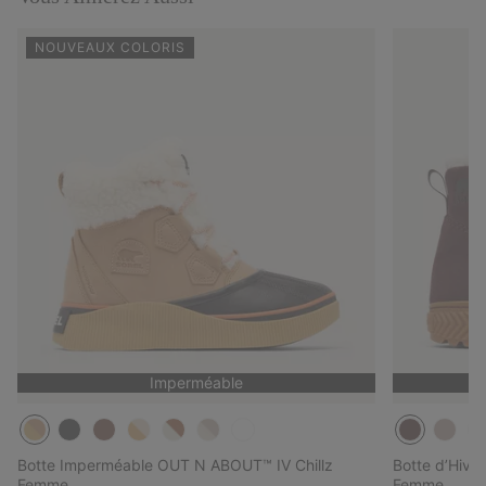
NOUVEAUX COLORIS
Imperméable
Botte Imperméable OUT N ABOUT™ IV Chillz
Botte d’Hiv
Femme
Femme