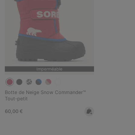
Imperméable
Botte de Neige Snow Commander™
Tout-petit
Regular price:
60,00 €