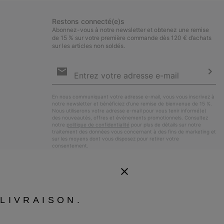
Restons connecté(e)s
Abonnez-vous à notre newsletter et obtenez une remise
de 15 % sur votre première commande dès 120 € d’achats
sur les articles non soldés.
Inscription
par
e-
S’a
mail
En nous communiquant votre adresse e-mail, vous vous inscrivez à
notre newsletter et bénéficiez d’une remise de bienvenue de 15 %.
Nous utiliserons votre adresse e-mail pour vous tenir informé(e)
des nouveautés, offres et événements promotionnels. Consultez
notre
politique de confidentialité
pour plus de détails sur notre
traitement des données vous concernant à des fins de marketing et
sur les moyens dont vous disposez pour retirer votre
consentement.
LIVRAISON.