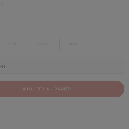
r price:
 €
22 EU
23 EU
24 EU
les
AJOUTER AU PANIER