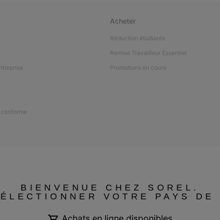
Acheter
Réduction étudiants
Remise Travailleur Essentiel
ntreprise
Promotions en cours
n conforme
BIENVENUE CHEZ SOREL.
SÉLECTIONNER VOTRE PAYS DE 
Achats en ligne disponibles