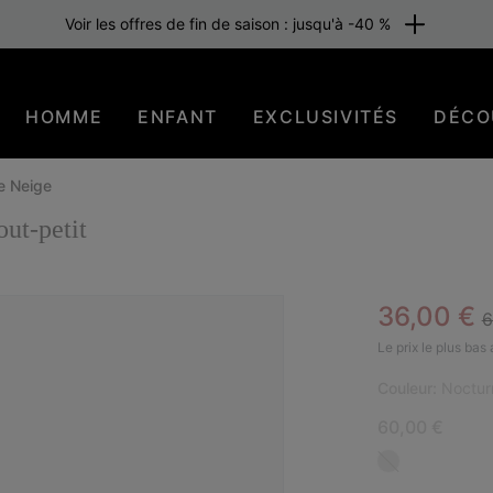
Voir les offres de fin de saison : jusqu'à -40 %
HOMME
ENFANT
EXCLUSIVITÉS
DÉCO
e Neige
t-petit
R
Sale pric
36,00 €
6
EN 
Le prix le plus bas
Couleur:
Nocturn
60,00 €