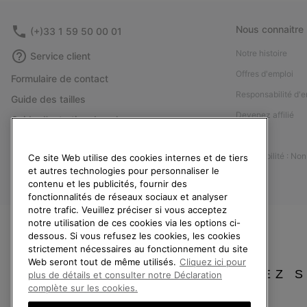
Nous connaitre
(+)33 1 59 50 00 01
Notre histoire
Service client
Offres d'emploi
Formulaire de contact
Responsabilité d'e
Guide des tailles
Devenez affilié
Guide d'entretien des chaussures
Presse
Retours
Accessibilité : No
Ce site Web utilise des cookies internes et de tiers
Rétractation
et autres technologies pour personnaliser le
Statut de la commande
contenu et les publicités, fournir des
fonctionnalités de réseaux sociaux et analyser
Livraison
notre trafic. Veuillez préciser si vous acceptez
Paiement
notre utilisation de ces cookies via les options ci-
dessous. Si vous refusez les cookies, les cookies
Questions fréquentes
strictement nécessaires au fonctionnement du site
Web seront tout de même utilisés.
Cliquez ici pour
VEUILLEZ 
plus de détails et consulter notre Déclaration
complète sur les cookies.