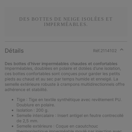
DES BOTTES DE NEIGE ISOLÉES ET
IMPERMÉABLES.
Détails
Réf.
2114102
Expan
or
Des bottes d’hiver imperméables chaudes et confortables
collap
Imperméables, doublées en polaire et dotées d’une isolation,
sectio
ces bottes confortables sont conçues pour garder les petits
pieds au chaud et au sec par temps humide et enneigé. La
semelle extérieure robuste à crampons multidirectionnels offre
adhérence et stabilité.
Tige : Tige en textile synthétique avec revêtement PU.
Doublure en polaire.
Isolation : 200 g.
Semelle intercalaire : Insert antigel en feutre contrecollé
de 2,5 mm.
Semelle extérieure : Coque en caoutchouc
thermoplastique imperméable moulé par injection avec