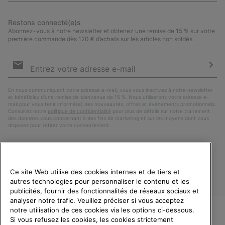
Restons connecté(e)s
Abonnez-vous à notre newsletter et obtenez une remise de 15 % sur votre
première commande dès 120 € d’achats sur les articles non soldés.
Inscription
par
e-
S’a
mail
En nous communiquant votre adresse e-mail, vous vous inscrivez à notre newsletter
et bénéficiez d’une remise de bienvenue de 15 %. Nous utiliserons votre adresse e-
mail pour vous tenir informé(e) des nouveautés, offres et événements promotionnels.
Consultez notre
politique de confidentialité
pour plus de détails sur notre traitement
des données vous concernant à des fins de marketing et sur les moyens dont vous
disposez pour retirer votre consentement.
Ce site Web utilise des cookies internes et de tiers et
autres technologies pour personnaliser le contenu et les
publicités, fournir des fonctionnalités de réseaux sociaux et
analyser notre trafic. Veuillez préciser si vous acceptez
notre utilisation de ces cookies via les options ci-dessous.
Si vous refusez les cookies, les cookies strictement
France