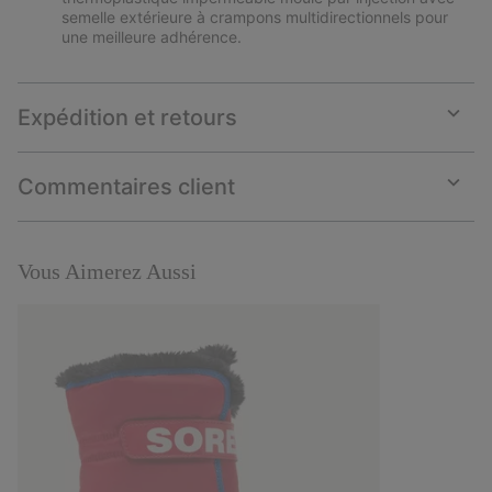
semelle extérieure à crampons multidirectionnels pour
une meilleure adhérence.
Expédition et retours
Expan
or
collap
Commentaires client
sectio
Expan
or
collap
sectio
Vous Aimerez Aussi