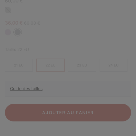
60,00 €
Sale price:
Regular price:
36,00 €
60,00 €
Taille:
22 EU
21 EU
22 EU
23 EU
24 EU
Guide des tailles
AJOUTER AU PANIER