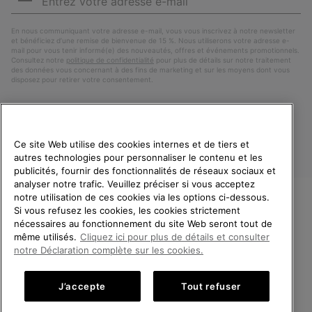
e-
S’a
mail
En nous communiquant votre adresse e-mail, vous vous inscrivez à notre newsletter
et bénéficiez d’une remise de bienvenue de 15 %. Nous utiliserons votre adresse e-
mail pour vous tenir informé(e) des nouveautés, offres et événements promotionnels.
Consultez notre
politique de confidentialité
pour plus de détails sur notre traitement
des données vous concernant à des fins de marketing et sur les moyens dont vous
disposez pour retirer votre consentement.
Ce site Web utilise des cookies internes et de tiers et
autres technologies pour personnaliser le contenu et les
publicités, fournir des fonctionnalités de réseaux sociaux et
analyser notre trafic. Veuillez préciser si vous acceptez
notre utilisation de ces cookies via les options ci-dessous.
Si vous refusez les cookies, les cookies strictement
France
BIENVENUE CHEZ SOREL.
nécessaires au fonctionnement du site Web seront tout de
VEUILLEZ SÉLECTIONNER
même utilisés.
Cliquez ici pour plus de détails et consulter
©
2026
SOREL. Tous droits réservés.
VOTRE PAYS DE LIVRAISON.
notre Déclaration complète sur les cookies.
Politique De Confidentialite
Conditions D'Utilisation
Achats en ligne disponibles
Conditions Générales de Vente
Garanties Légales
Cookies
J’accepte
Tout refuser
Impressum
Public CBCR
United States
Achats