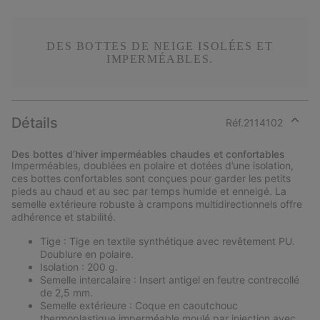
DES BOTTES DE NEIGE ISOLÉES ET
IMPERMÉABLES.
Détails
Réf.
2114102
Expan
or
Des bottes d’hiver imperméables chaudes et confortables
collap
Imperméables, doublées en polaire et dotées d’une isolation,
sectio
ces bottes confortables sont conçues pour garder les petits
pieds au chaud et au sec par temps humide et enneigé. La
semelle extérieure robuste à crampons multidirectionnels offre
adhérence et stabilité.
Tige : Tige en textile synthétique avec revêtement PU.
Doublure en polaire.
Isolation : 200 g.
Semelle intercalaire : Insert antigel en feutre contrecollé
de 2,5 mm.
Semelle extérieure : Coque en caoutchouc
thermoplastique imperméable moulé par injection avec