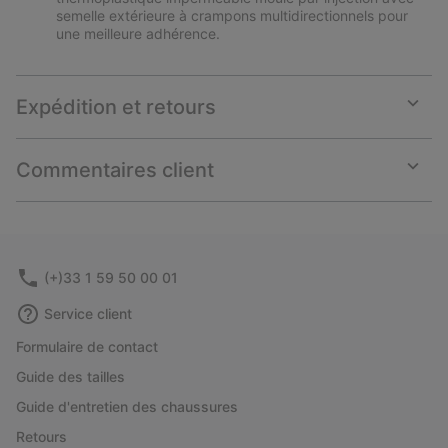
semelle extérieure à crampons multidirectionnels pour
une meilleure adhérence.
Expédition et retours
Expan
or
collap
Commentaires client
sectio
Expan
or
collap
sectio
(+)33 1 59 50 00 01
Service client
Formulaire de contact
Guide des tailles
Guide d'entretien des chaussures
Retours