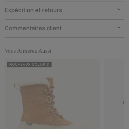
Expédition et retours
Expan
or
collap
Commentaires client
sectio
Expan
or
collap
sectio
Vous Aimerez Aussi
NOUVEAUX COLORIS