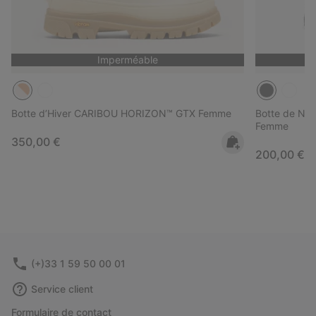
Imperméable
Botte d’Hiver CARIBOU HORIZON™ GTX Femme
Botte de Ne
Femme
Regular price:
350,00 €
Regular pri
200,00 €
(+)33 1 59 50 00 01
Service client
Formulaire de contact