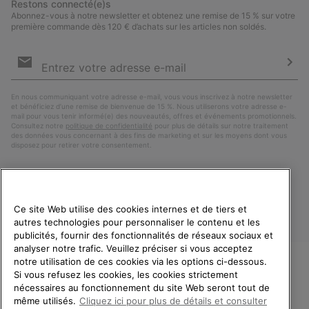
Restons connecté(e)s
Abonnez-vous à notre newsletter et obtenez une remise de 15 % sur votre
première commande dès 120 € d’achats sur les articles non soldés.
Inscription
par
e-
S’a
mail
En nous communiquant votre adresse e-mail, vous vous inscrivez à notre newsletter
et bénéficiez d’une remise de bienvenue de 15 %. Nous utiliserons votre adresse e-
mail pour vous tenir informé(e) des nouveautés, offres et événements promotionnels.
Consultez notre
politique de confidentialité
pour plus de détails sur notre traitement
des données vous concernant à des fins de marketing et sur les moyens dont vous
disposez pour retirer votre consentement.
Ce site Web utilise des cookies internes et de tiers et
autres technologies pour personnaliser le contenu et les
publicités, fournir des fonctionnalités de réseaux sociaux et
analyser notre trafic. Veuillez préciser si vous acceptez
notre utilisation de ces cookies via les options ci-dessous.
Si vous refusez les cookies, les cookies strictement
France
BIENVENUE CHEZ SOREL.
nécessaires au fonctionnement du site Web seront tout de
VEUILLEZ SÉLECTIONNER
même utilisés.
Cliquez ici pour plus de détails et consulter
©
2026
SOREL. Tous droits réservés.