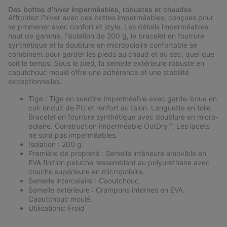
or
Des bottes d’hiver imperméables, robustes et chaudes
collap
Affrontez l’hiver avec ces bottes imperméables, conçues pour
sectio
se promener avec confort et style. Les détails imperméables
haut de gamme, l’isolation de 200 g, le bracelet en fourrure
synthétique et la doublure en micropolaire confortable se
combinent pour garder les pieds au chaud et au sec, quel que
soit le temps. Sous le pied, la semelle extérieure robuste en
caoutchouc moulé offre une adhérence et une stabilité
exceptionnelles.
Tige : Tige en suédine imperméable avec garde-boue en
cuir enduit de PU et renfort au talon. Languette en toile.
Bracelet en fourrure synthétique avec doublure en micro-
polaire. Construction imperméable OutDry™. Les lacets
ne sont pas imperméables.
Isolation : 200 g.
Première de propreté : Semelle intérieure amovible en
EVA finition peluche ressemblant au polyuréthane avec
couche supérieure en micropolaire.
Semelle intercalaire : Caoutchouc.
Semelle extérieure : Crampons internes en EVA.
Caoutchouc moulé.
Utilisations: Froid