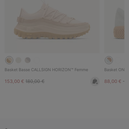
Basket Basse CALLSIGN HORIZON™ Femme
Basket ONA
Sale price:
Regular price:
Minimum sa
M
153,00 €
180,00 €
88,00 €
-
1