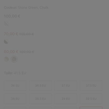
Couleur:
Stone Green, Chalk
100,00 €
Sale price:
Regular price:
70,00 €
100,00 €
Sale price:
Regular price:
60,00 €
100,00 €
Taille:
41.5 EU
36 EU
36.5 EU
37 EU
37.5 EU
38 EU
38.5 EU
39 EU
39.5 EU