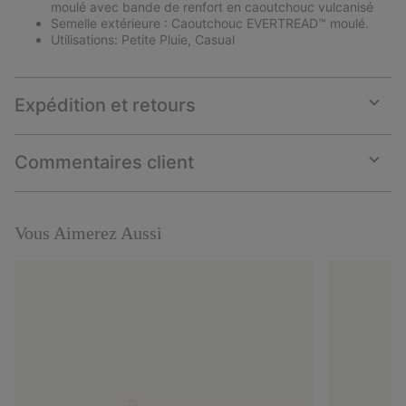
moulé avec bande de renfort en caoutchouc vulcanisé
Semelle extérieure : Caoutchouc EVERTREAD™ moulé.
Utilisations: Petite Pluie, Casual
Expédition et retours
Expan
or
collap
Commentaires client
sectio
Expan
or
collap
sectio
Vous Aimerez Aussi