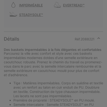
IMPERMÉABLE
EVERTREAD™
STEADYSOLE™
Détails
Réf.
2088221
Expan
or
Des baskets imperméables à la fois élégantes et confortables
collap
Parcourez la ville avec confort et style avec ces baskets
sectio
imperméables modernes dotées d’une semelle extérieure en
caoutchouc robuste. Prenez le chemin du travail ou promenez-
vous dans le parc avec la semelle intercalaire rembourrée et la
semelle extérieure en caoutchouc moulé pour plus de confort
et d’adhérence.
Tige : Matières imperméables. Corps en suédine et textile
avec un renfort au talon en cuir enduit de PU. Doublure
en textile. Construction de type chausson imperméable.
Les lacets ne sont pas imperméables.
Première de propreté : STEADYSOLE™ en PU moulé.
Semelle intercalaire : Semelle STEADYSOLE™ en PU