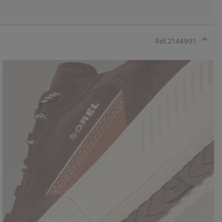
Réf.
2144991
Expan
or
collap
sectio