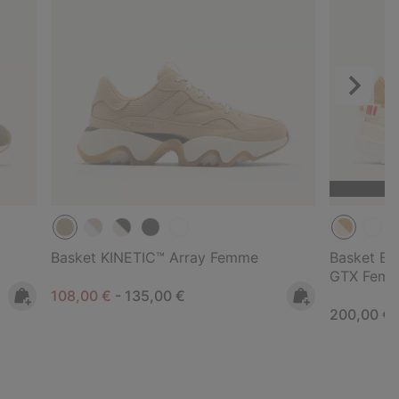
Suivant
Basket KINETIC™ Array Femme
Basket B
GTX Fem
Minimum sale price:
Maximum price:
108,00 €
-
135,00 €
Regular pr
200,00 €