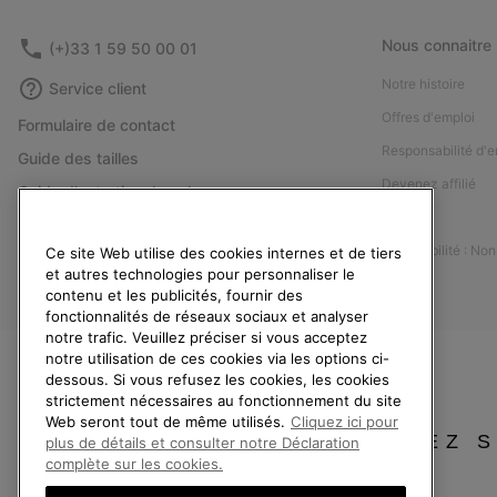
Nous connaitre
(+)33 1 59 50 00 01
Notre histoire
Service client
Offres d'emploi
Formulaire de contact
Responsabilité d'e
Guide des tailles
Devenez affilié
Guide d'entretien des chaussures
Presse
Retours
Accessibilité : No
Ce site Web utilise des cookies internes et de tiers
Rétractation
et autres technologies pour personnaliser le
Statut de la commande
contenu et les publicités, fournir des
fonctionnalités de réseaux sociaux et analyser
Livraison
notre trafic. Veuillez préciser si vous acceptez
Paiement
notre utilisation de ces cookies via les options ci-
dessous. Si vous refusez les cookies, les cookies
Questions fréquentes
strictement nécessaires au fonctionnement du site
Web seront tout de même utilisés.
Cliquez ici pour
VEUILLEZ 
plus de détails et consulter notre Déclaration
complète sur les cookies.