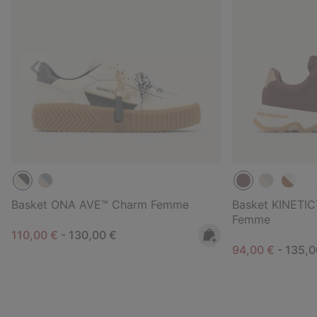
Précédent
Basket ONA AVE™ Charm Femme
Basket KINETIC
Femme
Minimum sale price:
Maximum price:
110,00 €
-
130,00 €
Minimum sale p
Maxim
94,00 €
-
135,0