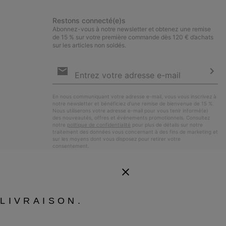
Restons connecté(e)s
Abonnez-vous à notre newsletter et obtenez une remise
de 15 % sur votre première commande dès 120 € d’achats
sur les articles non soldés.
Inscription
par
e-
S’a
mail
En nous communiquant votre adresse e-mail, vous vous inscrivez à
notre newsletter et bénéficiez d’une remise de bienvenue de 15 %.
Nous utiliserons votre adresse e-mail pour vous tenir informé(e)
des nouveautés, offres et événements promotionnels. Consultez
notre
politique de confidentialité
pour plus de détails sur notre
traitement des données vous concernant à des fins de marketing et
sur les moyens dont vous disposez pour retirer votre
consentement.
LIVRAISON.