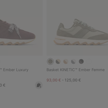
™ Ember Luxury
Basket KINETIC™ Ember Femme
Minimum sale price:
Maximum price:
93,00 €
-
125,00 €
rice:
um price:
0 €