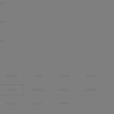
r price:
0 €
r price:
0 €
r price:
0 €
36.5 EU
37 EU
37.5 EU
38 EU
39 EU
39.5 EU
40 EU
40.5 EU
41.5 EU
42 EU
43 EU