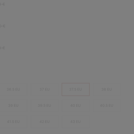
r price:
0 €
r price:
0 €
r price:
0 €
36.5 EU
37 EU
37.5 EU
38 EU
39 EU
39.5 EU
40 EU
40.5 EU
41.5 EU
42 EU
43 EU