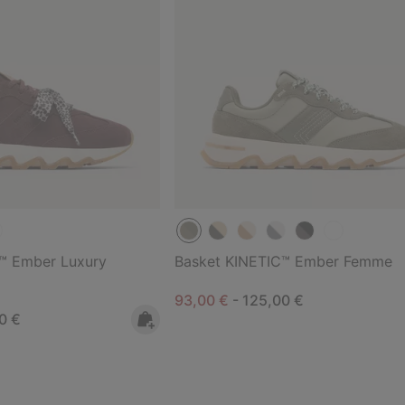
™ Ember Luxury
Basket KINETIC™ Ember Femme
Minimum sale price:
Maximum price:
93,00 €
-
125,00 €
rice:
um price:
0 €