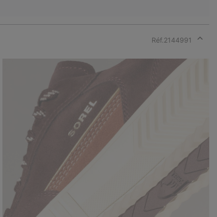
Réf.
2144991
Expan
or
collap
sectio