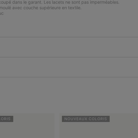
coupé dans le garant. Les lacets ne sont pas imperméables.
oulé avec couche supérieure en textile.
uc
LORIS
NOUVEAUX COLORIS