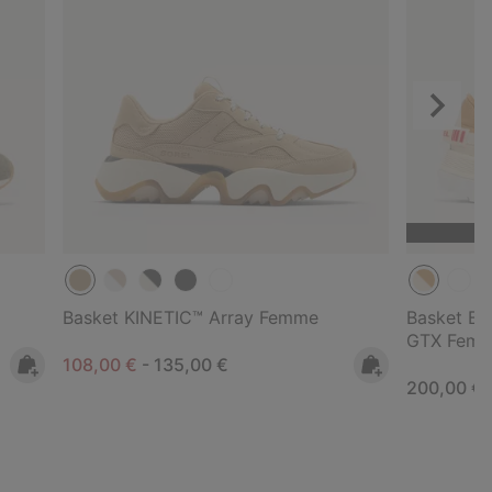
Suivant
Basket KINETIC™ Array Femme
Basket B
GTX Fem
Minimum sale price:
Maximum price:
108,00 €
-
135,00 €
Regular pr
200,00 €