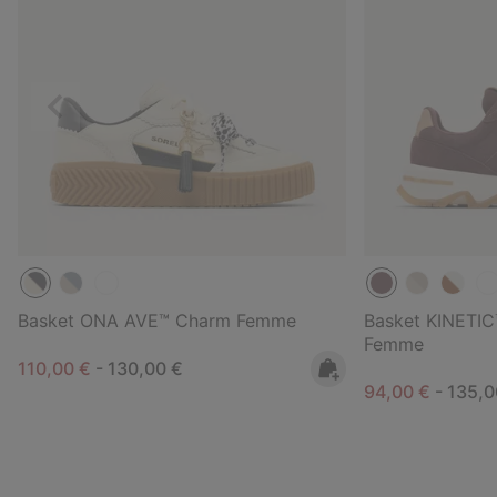
Précédent
Basket ONA AVE™ Charm Femme
Basket KINETIC
Femme
Minimum sale price:
Maximum price:
110,00 €
-
130,00 €
Minimum sale p
Maxim
94,00 €
-
135,0