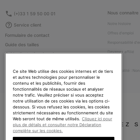
Nous connaitre
(+)33 1 59 50 00 01
Notre histoire
Service client
Offres d'emploi
Formulaire de contact
Responsabilité d'e
Guide des tailles
Devenez affilié
Guide d'entretien des chaussures
Presse
Retours
Accessibilité : No
Ce site Web utilise des cookies internes et de tiers
Rétractation
et autres technologies pour personnaliser le
Statut de la commande
contenu et les publicités, fournir des
fonctionnalités de réseaux sociaux et analyser
Livraison
notre trafic. Veuillez préciser si vous acceptez
Paiement
notre utilisation de ces cookies via les options ci-
dessous. Si vous refusez les cookies, les cookies
Questions fréquentes
strictement nécessaires au fonctionnement du site
Web seront tout de même utilisés.
Cliquez ici pour
VEUILLEZ 
plus de détails et consulter notre Déclaration
complète sur les cookies.