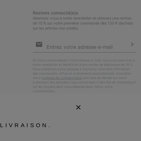
Restons connecté(e)s
Abonnez-vous à notre newsletter et obtenez une remise
de 15 % sur votre première commande dès 120 € d’achats
sur les articles non soldés.
Inscription
par
e-
S’a
mail
En nous communiquant votre adresse e-mail, vous vous inscrivez à
notre newsletter et bénéficiez d’une remise de bienvenue de 15 %.
Nous utiliserons votre adresse e-mail pour vous tenir informé(e)
des nouveautés, offres et événements promotionnels. Consultez
notre
politique de confidentialité
pour plus de détails sur notre
traitement des données vous concernant à des fins de marketing et
sur les moyens dont vous disposez pour retirer votre
consentement.
LIVRAISON.