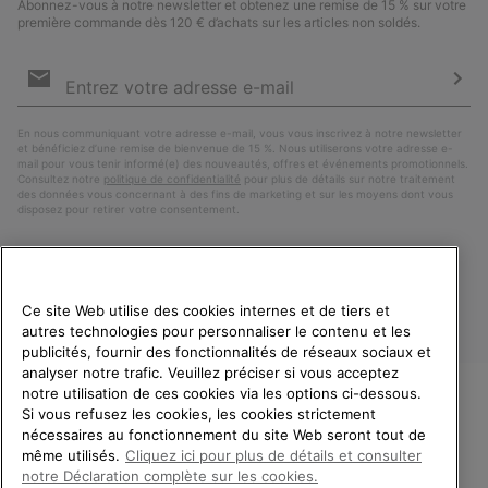
Abonnez-vous à notre newsletter et obtenez une remise de 15 % sur votre
première commande dès 120 € d’achats sur les articles non soldés.
Inscription
par
e-
S’a
mail
En nous communiquant votre adresse e-mail, vous vous inscrivez à notre newsletter
et bénéficiez d’une remise de bienvenue de 15 %. Nous utiliserons votre adresse e-
mail pour vous tenir informé(e) des nouveautés, offres et événements promotionnels.
Consultez notre
politique de confidentialité
pour plus de détails sur notre traitement
des données vous concernant à des fins de marketing et sur les moyens dont vous
disposez pour retirer votre consentement.
Ce site Web utilise des cookies internes et de tiers et
autres technologies pour personnaliser le contenu et les
publicités, fournir des fonctionnalités de réseaux sociaux et
analyser notre trafic. Veuillez préciser si vous acceptez
notre utilisation de ces cookies via les options ci-dessous.
Si vous refusez les cookies, les cookies strictement
France
BIENVENUE CHEZ SOREL.
nécessaires au fonctionnement du site Web seront tout de
VEUILLEZ SÉLECTIONNER
même utilisés.
Cliquez ici pour plus de détails et consulter
©
2026
SOREL. Tous droits réservés.
VOTRE PAYS DE LIVRAISON.
notre Déclaration complète sur les cookies.