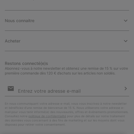
Nous connaitre
Acheter
Restons connecté(e)s
Abonnez-vous à notre newsletter et obtenez une remise de 15 % sur votre
première commande dès 120 € d’achats sur les articles non soldés.
Inscription
par
e-
S’a
mail
En nous communiquant votre adresse e-mail, vous vous inscrivez à notre newsletter
et bénéficiez d’une remise de bienvenue de 15 %. Nous utiliserons votre adresse e-
mail pour vous tenir informé(e) des nouveautés, offres et événements promotionnels.
Consultez notre
politique de confidentialité
pour plus de détails sur notre traitement
des données vous concernant à des fins de marketing et sur les moyens dont vous
disposez pour retirer votre consentement.