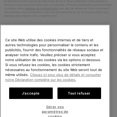
et bénéficiez d’une remise de bienvenue de 15 %. Nous utiliserons votre adresse e-
mail pour vous tenir informé(e) des nouveautés, offres et événements promotionnels.
Consultez notre
politique de confidentialité
pour plus de détails sur notre traitement
des données vous concernant à des fins de marketing et sur les moyens dont vous
disposez pour retirer votre consentement.
Ce site Web utilise des cookies internes et de tiers et
autres technologies pour personnaliser le contenu et les
publicités, fournir des fonctionnalités de réseaux sociaux et
analyser notre trafic. Veuillez préciser si vous acceptez
notre utilisation de ces cookies via les options ci-dessous.
Si vous refusez les cookies, les cookies strictement
France
BIENVENUE CHEZ SOREL.
nécessaires au fonctionnement du site Web seront tout de
VEUILLEZ SÉLECTIONNER
même utilisés.
Cliquez ici pour plus de détails et consulter
©
2026
SOREL. Tous droits réservés.
VOTRE PAYS DE LIVRAISON.
notre Déclaration complète sur les cookies.
Politique De Confidentialite
Conditions D'Utilisation
Achats en ligne disponibles
Conditions Générales de Vente
Garanties Légales
Cookies
J’accepte
Tout refuser
Impressum
Public CBCR
United States
Achats
Gérer vos
en
paramètres de
Service client: Lun - Sam de 9h à 13h et de 14h à 18h
ligne
France
Achats
(+)33 1 59 50 00 01
cookies