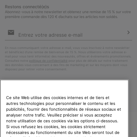
Restons connecté(e)s
Abonnez-vous à notre newsletter et obtenez une remise de 15 % sur votre
première commande dès 120 € d’achats sur les articles non soldés.
Inscription
par
e-
S’a
mail
En nous communiquant votre adresse e-mail, vous vous inscrivez à notre newsletter
et bénéficiez d’une remise de bienvenue de 15 %. Nous utiliserons votre adresse e-
mail pour vous tenir informé(e) des nouveautés, offres et événements promotionnels.
Consultez notre
politique de confidentialité
pour plus de détails sur notre traitement
des données vous concernant à des fins de marketing et sur les moyens dont vous
disposez pour retirer votre consentement.
Ce site Web utilise des cookies internes et de tiers et
autres technologies pour personnaliser le contenu et les
publicités, fournir des fonctionnalités de réseaux sociaux et
analyser notre trafic. Veuillez préciser si vous acceptez
notre utilisation de ces cookies via les options ci-dessous.
Si vous refusez les cookies, les cookies strictement
France
BIENVENUE CHEZ SOREL.
nécessaires au fonctionnement du site Web seront tout de
VEUILLEZ SÉLECTIONNER