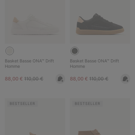
Basket Basse ONA™ Drift
Basket Basse ONA™ Drift
Homme
Homme
Sale price:
Regular price:
Sale price:
Regular price:
88,00 €
110,00 €
88,00 €
110,00 €
BESTSELLER
BESTSELLER