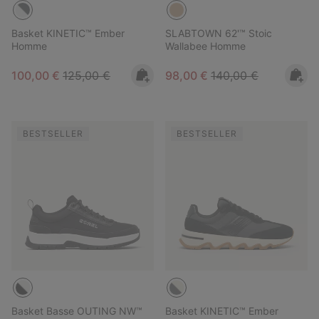
Basket KINETIC™ Ember
SLABTOWN 62'™ Stoic
Homme
Wallabee Homme
Sale price:
Regular price:
Sale price:
Regular price:
100,00 €
125,00 €
98,00 €
140,00 €
BESTSELLER
BESTSELLER
Basket Basse OUTING NW™
Basket KINETIC™ Ember