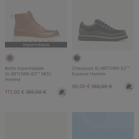
Imperméable
Botte Imperméable
Chaussure SLABTOWN 62’™
SLABTOWN 62'™ MOC
Explorer Homme
Homme
Sale price:
Regular price:
96,00 €
160,00 €
Sale price:
Regular price:
111,00 €
185,00 €