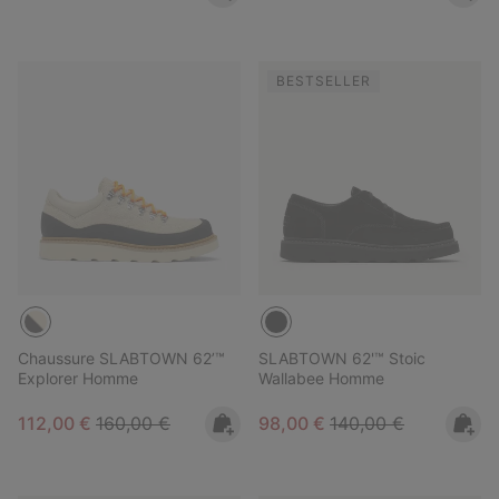
BESTSELLER
Chaussure SLABTOWN 62’™
SLABTOWN 62'™ Stoic
Explorer Homme
Wallabee Homme
Sale price:
Regular price:
Sale price:
Regular price:
112,00 €
160,00 €
98,00 €
140,00 €