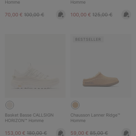
Homme
Homme
Sale price:
Regular price:
Sale price:
Regular price:
70,00 €
100,00 €
100,00 €
125,00 €
BESTSELLER
Basket Basse CALLSIGN
Chausson Lanner Ridge™
HORIZON™ Homme
Homme
Sale price:
Regular price:
Sale price:
Regular price:
153,00 €
180,00 €
59,00 €
85,00 €