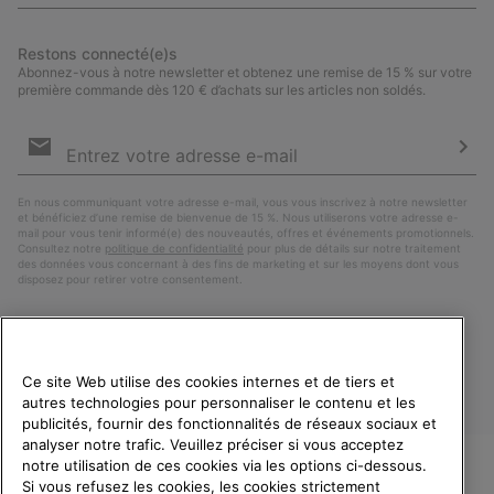
Restons connecté(e)s
Abonnez-vous à notre newsletter et obtenez une remise de 15 % sur votre
première commande dès 120 € d’achats sur les articles non soldés.
Inscription
par
e-
S’a
mail
En nous communiquant votre adresse e-mail, vous vous inscrivez à notre newsletter
et bénéficiez d’une remise de bienvenue de 15 %. Nous utiliserons votre adresse e-
mail pour vous tenir informé(e) des nouveautés, offres et événements promotionnels.
Consultez notre
politique de confidentialité
pour plus de détails sur notre traitement
des données vous concernant à des fins de marketing et sur les moyens dont vous
disposez pour retirer votre consentement.
Ce site Web utilise des cookies internes et de tiers et
autres technologies pour personnaliser le contenu et les
publicités, fournir des fonctionnalités de réseaux sociaux et
analyser notre trafic. Veuillez préciser si vous acceptez
notre utilisation de ces cookies via les options ci-dessous.
Si vous refusez les cookies, les cookies strictement
France