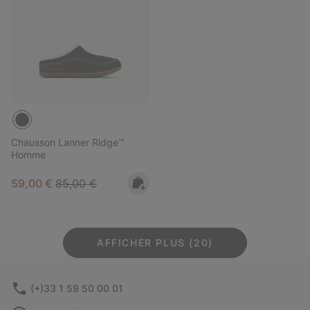
Chausson Lanner Ridge™
Homme
Sale price:
Regular price:
59,00 €
85,00 €
AFFICHER PLUS (20)
(+)33 1 59 50 00 01