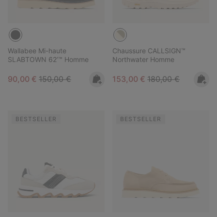
Wallabee Mi-haute
Chaussure CALLSIGN™
SLABTOWN 62’™ Homme
Northwater Homme
Sale price:
Regular price:
Sale price:
Regular price:
90,00 €
150,00 €
153,00 €
180,00 €
BESTSELLER
BESTSELLER