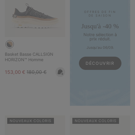
OFFRES DE FIN
DE SAISON
Jusqu'à -40 %
Notre sélection à
prix réduit.
Jusqu'au 06/09.
Basket Basse CALLSIGN
HORIZON™ Homme
DÉCOUVRIR
Sale price:
Regular price:
153,00 €
180,00 €
NOUVEAUX COLORIS
NOUVEAUX COLORIS