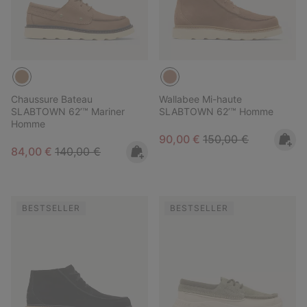
Chaussure Bateau
Wallabee Mi-haute
SLABTOWN 62’™ Mariner
SLABTOWN 62’™ Homme
Homme
Sale price:
Regular price:
90,00 €
150,00 €
Sale price:
Regular price:
84,00 €
140,00 €
BESTSELLER
BESTSELLER