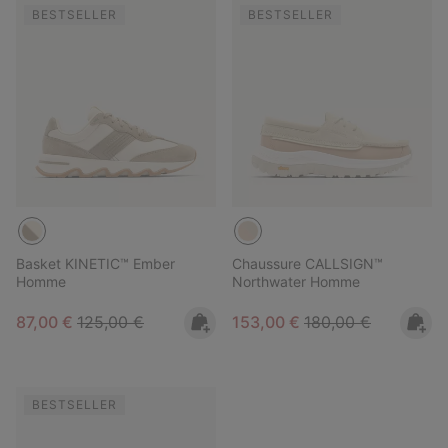
BESTSELLER
BESTSELLER
Basket KINETIC™ Ember
Chaussure CALLSIGN™
Homme
Northwater Homme
Sale price:
Regular price:
Sale price:
Regular price:
87,00 €
125,00 €
153,00 €
180,00 €
BESTSELLER