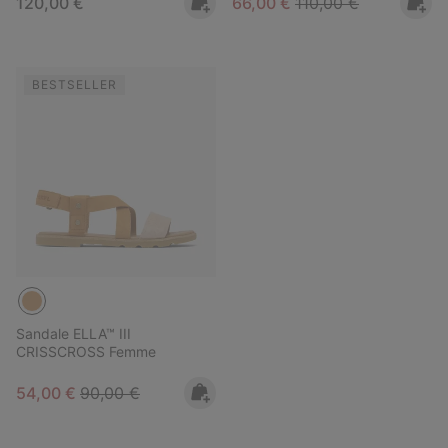
Regular price:
Sale price:
Regular price:
120,00 €
66,00 €
110,00 €
BESTSELLER
Sandale ELLA™ III
CRISSCROSS Femme
Sale price:
Regular price:
54,00 €
90,00 €