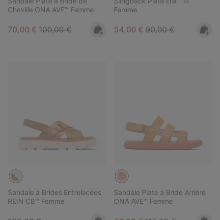
Sandale Plate à Bride de
Slingback Plate Ella™ III
Cheville ONA AVE™ Femme
Femme
Sale price:
Regular price:
Sale price:
Regular price:
70,00 €
100,00 €
54,00 €
90,00 €
Sandale à Brides Entrelacées
Sandale Plate à Bride Arrière
REIN CB™ Femme
ONA AVE™ Femme