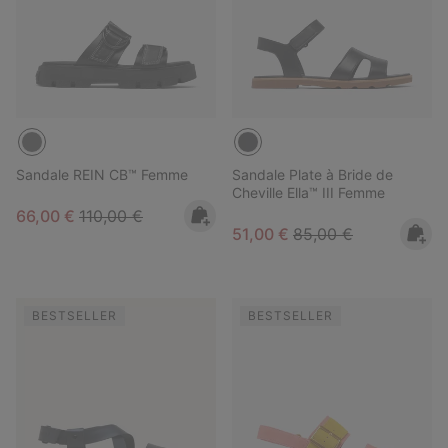
Sandale REIN CB™ Femme
Sandale Plate à Bride de
Cheville Ella™ III Femme
Sale price:
Regular price:
66,00 €
110,00 €
Sale price:
Regular price:
51,00 €
85,00 €
BESTSELLER
BESTSELLER