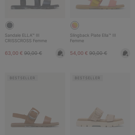
Sandale ELLA™ III
Slingback Plate Ella™ III
CRISSCROSS Femme
Femme
Sale price:
Regular price:
Sale price:
Regular price:
63,00 €
90,00 €
54,00 €
90,00 €
BESTSELLER
BESTSELLER