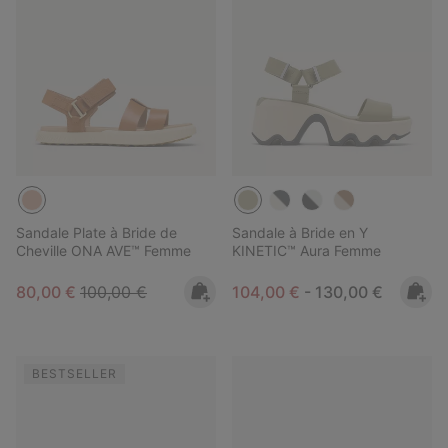
Sandale Plate à Bride de
Sandale à Bride en Y
Cheville ONA AVE™ Femme
KINETIC™ Aura Femme
Sale price:
Regular price:
Minimum sale price:
Maximum price:
80,00 €
100,00 €
104,00 €
-
130,00 €
BESTSELLER