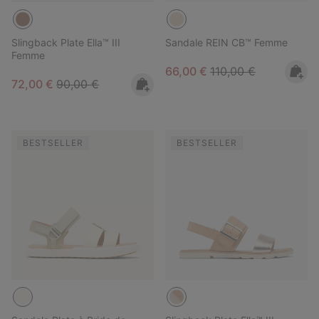
Slingback Plate Ella™ III
Sandale REIN CB™ Femme
Femme
Sale price:
Regular price:
66,00 €
110,00 €
Sale price:
Regular price:
72,00 €
90,00 €
BESTSELLER
BESTSELLER