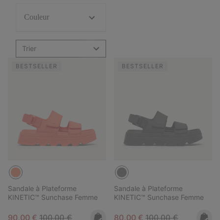
Couleur
Trier
BESTSELLER
BESTSELLER
Sandale à Plateforme
Sandale à Plateforme
KINETIC™ Sunchase Femme
KINETIC™ Sunchase Femme
Sale price:
Regular price:
Sale price:
Regular price:
90,00 €
100,00 €
80,00 €
100,00 €