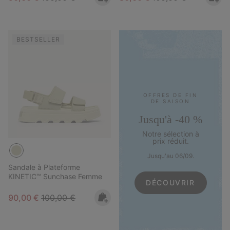
BESTSELLER
OFFRES DE FIN
DE SAISON
Jusqu'à -40 %
Notre sélection à
prix réduit.
Jusqu'au 06/09.
Sandale à Plateforme
KINETIC™ Sunchase Femme
DÉCOUVRIR
Sale price:
Regular price:
90,00 €
100,00 €