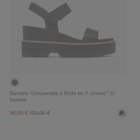
Sandale Compensée à Bride en Y Joanie™ IV
Femme
Sale price:
Regular price:
96,00 €
120,00 €