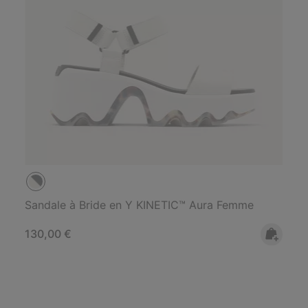
Sandale à Bride en Y KINETIC™ Aura Femme
Regular price:
130,00 €