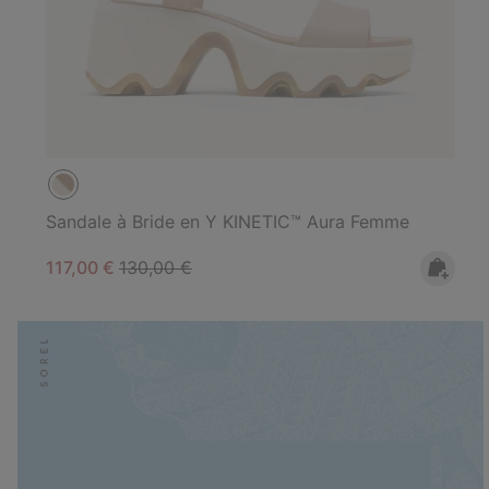
Sandale à Bride en Y KINETIC™ Aura Femme
Sale price:
Regular price:
117,00 €
130,00 €