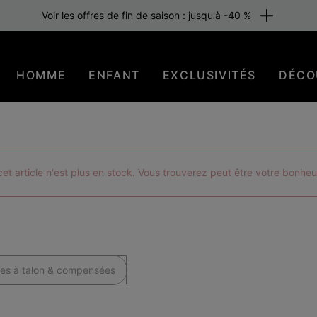
raison gratuite pour les membres ou dès 80 €. Adhérez maintenant
HOMME
ENFANT
EXCLUSIVITÉS
DÉCO
t article n'est plus en stock. Vous trouverez peut être votre bonheu
es à talon & compensées