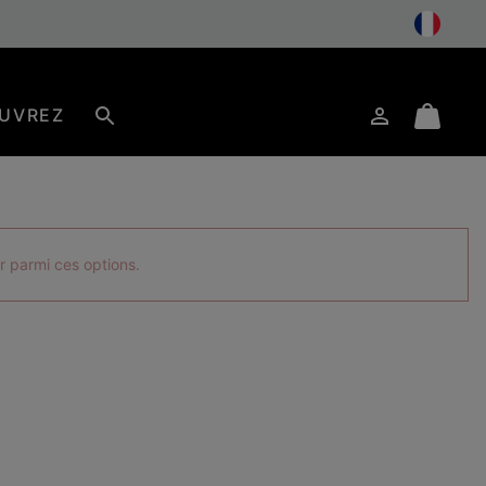
UVREZ
Connexion
Mini
Rechercher
Cart
r parmi ces options.