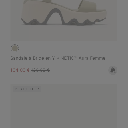
Sandale à Bride en Y KINETIC™ Aura Femme
Sale price:
Regular price:
104,00 €
130,00 €
BESTSELLER