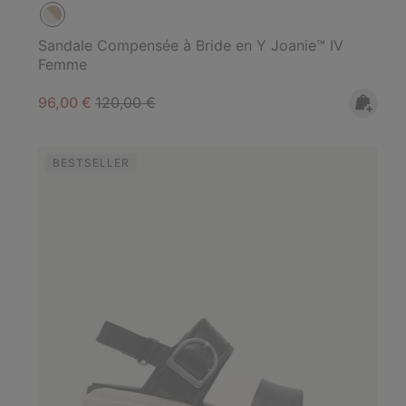
Sandale Compensée à Bride en Y Joanie™ IV
Femme
Sale price:
Regular price:
96,00 €
120,00 €
BESTSELLER