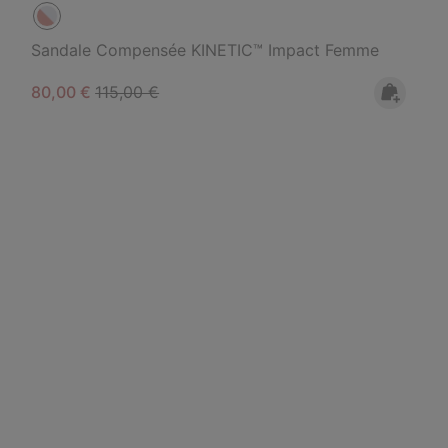
Sandale Compensée KINETIC™ Impact Femme
Sale price:
Regular price:
80,00 €
115,00 €