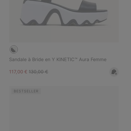
Sandale à Bride en Y KINETIC™ Aura Femme
Sale price:
Regular price:
117,00 €
130,00 €
BESTSELLER