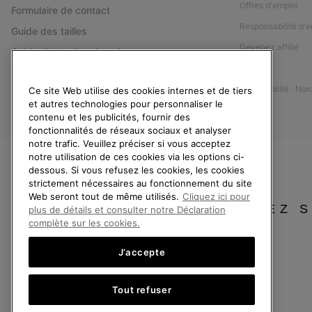
Offres d'emploi
Formulaire de contact
Responsabilité d'e
Guide des tailles
Devenez affilié
Guide d'entretien des chaussures
Presse
Retours
Accessibilité : No
Ce site Web utilise des cookies internes et de tiers
Rétractation
et autres technologies pour personnaliser le
Statut de la commande
contenu et les publicités, fournir des
fonctionnalités de réseaux sociaux et analyser
Livraison
notre trafic. Veuillez préciser si vous acceptez
Paiement
notre utilisation de ces cookies via les options ci-
dessous. Si vous refusez les cookies, les cookies
Questions fréquentes
strictement nécessaires au fonctionnement du site
Web seront tout de même utilisés.
Cliquez ici pour
VEUILLEZ 
plus de détails et consulter notre Déclaration
complète sur les cookies.
J’accepte
France
Tout refuser
©
2026
SOREL. Tous droits réservés.