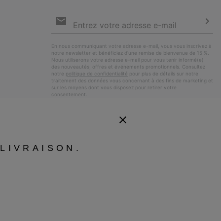
Inscription
par
e-
S’a
mail
En nous communiquant votre adresse e-mail, vous vous inscrivez à
notre newsletter et bénéficiez d’une remise de bienvenue de 15 %.
Nous utiliserons votre adresse e-mail pour vous tenir informé(e)
des nouveautés, offres et événements promotionnels. Consultez
notre
politique de confidentialité
pour plus de détails sur notre
traitement des données vous concernant à des fins de marketing et
sur les moyens dont vous disposez pour retirer votre
consentement.
LIVRAISON.