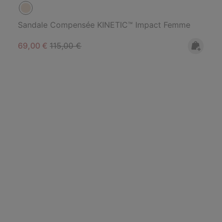
Sandale Compensée KINETIC™ Impact Femme
Sale price:
Regular price:
69,00 €
115,00 €