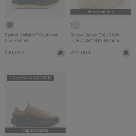
Imperméable
Basket Callsign™ Daybreak
Basket Basse CALLSIGN
Lux Homme
HORIZON™ GTX Homme
Regular price:
Regular price:
170,00 €
200,00 €
NOUVEAUX COLORIS
Imperméable