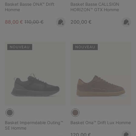
Basket Basse ONA™ Drift
Basket Basse CALLSIGN
Homme
HORIZON™ GTX Homme
Sale price:
Regular price:
Regular price:
88,00 €
110,00 €
200,00 €
NOUVEAU
NOUVEAU
Basket Imperméable Outing™
Basket Ona™ Drift Lux Homme
SE Homme
Regular price:
120,00 €