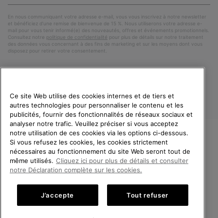
e-
S’a
mail
En nous communiquant votre adresse e-mail, vous vous inscrivez à notre newsletter
et bénéficiez d’une remise de bienvenue de 15 %. Nous utiliserons votre adresse e-
mail pour vous tenir informé(e) des nouveautés, offres et événements promotionnels.
Consultez notre
politique de confidentialité
pour plus de détails sur notre traitement
des données vous concernant à des fins de marketing et sur les moyens dont vous
disposez pour retirer votre consentement.
Ce site Web utilise des cookies internes et de tiers et
autres technologies pour personnaliser le contenu et les
publicités, fournir des fonctionnalités de réseaux sociaux et
analyser notre trafic. Veuillez préciser si vous acceptez
notre utilisation de ces cookies via les options ci-dessous.
Si vous refusez les cookies, les cookies strictement
France
BIENVENUE CHEZ SOREL.
nécessaires au fonctionnement du site Web seront tout de
VEUILLEZ SÉLECTIONNER
même utilisés.
Cliquez ici pour plus de détails et consulter
©
2026
SOREL. Tous droits réservés.
VOTRE PAYS DE LIVRAISON.
notre Déclaration complète sur les cookies.
Politique De Confidentialite
Conditions D'Utilisation
Achats en ligne disponibles
Conditions Générales de Vente
Garanties Légales
Cookies
J’accepte
Tout refuser
Impressum
Public CBCR
United States
Achats