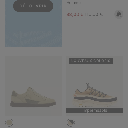
Homme
DÉCOUVRIR
Sale price:
Regular price:
88,00 €
110,00 €
NOUVEAUX COLORIS
Imperméable