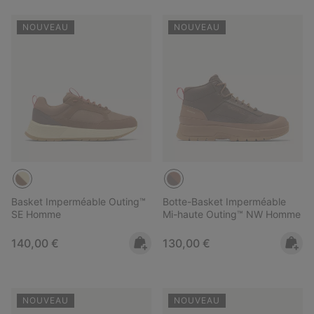
NOUVEAU
NOUVEAU
Basket Imperméable Outing™
Botte-Basket Imperméable
SE Homme
Mi-haute Outing™ NW Homme
Regular price:
Regular price:
140,00 €
130,00 €
NOUVEAU
NOUVEAU