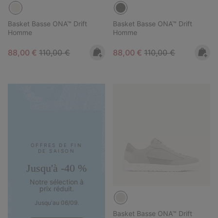
Basket Basse ONA™ Drift
Basket Basse ONA™ Drift
Homme
Homme
Sale price:
Regular price:
Sale price:
Regular price:
88,00 €
110,00 €
88,00 €
110,00 €
OFFRES DE FIN
DE SAISON
Jusqu'à -40 %
Notre sélection à
prix réduit.
Jusqu'au 06/09.
Basket Basse ONA™ Drift