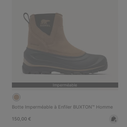
Imperméable
Botte Imperméable à Enfiler BUXTON™ Homme
Regular price:
150,00 €