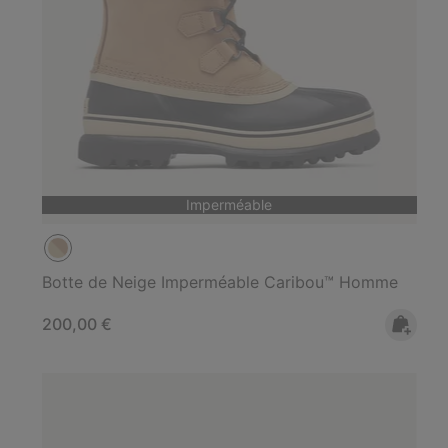
Imperméable
Botte de Neige Imperméable Caribou™ Homme
Regular price:
200,00 €