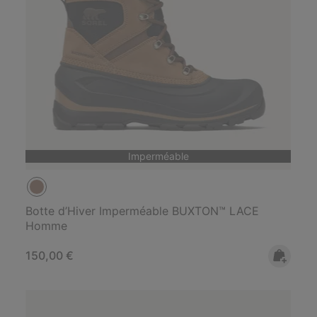
Imperméable
Botte d’Hiver Imperméable BUXTON™ LACE
Homme
Regular price:
150,00 €