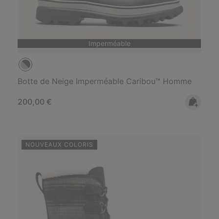
Imperméable
Botte de Neige Imperméable Caribou™ Homme
Regular price:
200,00 €
NOUVEAUX COLORIS