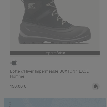
Imperméable
Botte d’Hiver Imperméable BUXTON™ LACE
Homme
Regular price:
150,00 €