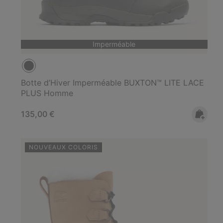
Imperméable
Botte d’Hiver Imperméable BUXTON™ LITE LACE
PLUS Homme
Regular price:
135,00 €
NOUVEAUX COLORIS