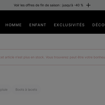
raison gratuite pour les membres ou dès 80 €. Adhérez maintenant
HOMME
ENFANT
EXCLUSIVITÉS
DÉCO
t article n'est plus en stock. Vous trouverez peut être votre bonheu
pluie
Boots à lacets