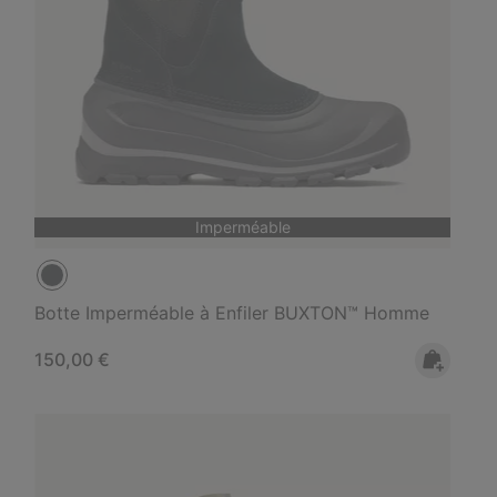
Imperméable
Botte Imperméable à Enfiler BUXTON™ Homme
Regular price:
150,00 €