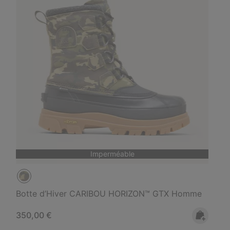
Imperméable
Botte d’Hiver CARIBOU HORIZON™ GTX Homme
Regular price:
350,00 €