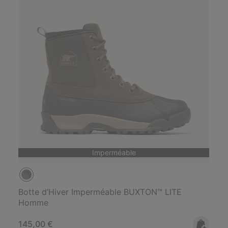
Imperméable
Botte d’Hiver Imperméable BUXTON™ LITE
Homme
Regular price:
145,00 €