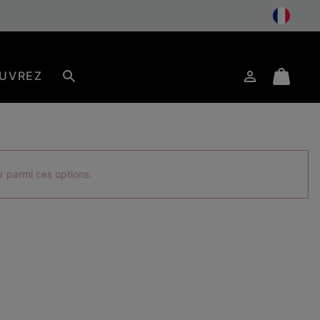
UVREZ
Connexion
Mini
Rechercher
Cart
r parmi ces options.