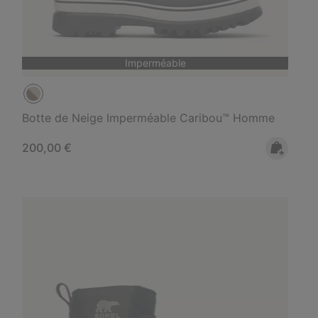
Imperméable
Botte de Neige Imperméable Caribou™ Homme
Regular price:
200,00 €