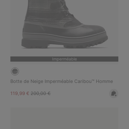
Imperméable
Botte de Neige Imperméable Caribou™ Homme
Sale price:
Regular price:
119,99 €
200,00 €