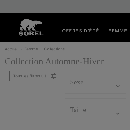
SKIP
SOREL
TO
CONTENT
OFFRES D'ÉTÉ
FEMME
SKIP
TO
MAIN
Accueil
Femme
Collections
NAV
Collection Automne-Hiver
SKIP
TO
SEARCH
Tous les filtres (1)
Sexe
Taille