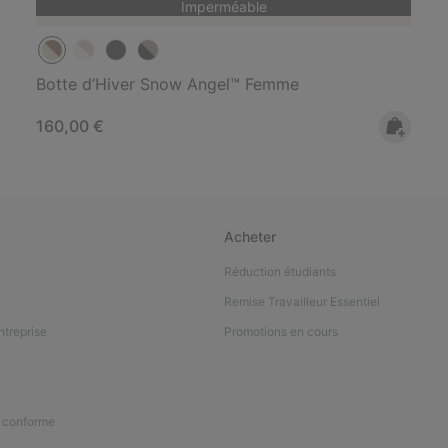
Imperméable
Botte d’Hiver Snow Angel™ Femme
Regular price:
160,00 €
Acheter
Réduction étudiants
Remise Travailleur Essentiel
ntreprise
Promotions en cours
n conforme