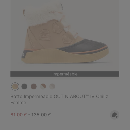
Imperméable
Botte Imperméable OUT N ABOUT™ IV Chillz
Femme
Minimum sale price:
Maximum price:
81,00 €
-
135,00 €