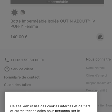
Imperméable
Botte Imperméable Isolée OUT N ABOUT™ IV
PUFFY Femme
Regular price:
140,00 €
Nous connaitre
(+)33 1 59 50 00 01
Notre histoire
Service client
Offres d'emploi
Formulaire de contact
Responsabilité d'e
Guide des tailles
Devenez affilié
Guide d'entretien des chaussures
Presse
Retours
Accessibilité : No
Ce site Web utilise des cookies internes et de tiers
Rétractation
et autres technologies pour personnaliser le