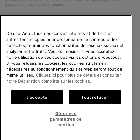
des données vous concernant à des fins de marketing et sur les moyens dont vous
disposez pour retirer votre consentement.
Ce site Web utilise des cookies internes et de tiers et
autres technologies pour personnaliser le contenu et les
publicités, fournir des fonctionnalités de réseaux sociaux et
analyser notre trafic. Veuillez préciser si vous acceptez
notre utilisation de ces cookies via les options ci-dessous.
Si vous refusez les cookies, les cookies strictement
France
BIENVENUE CHEZ SOREL.
nécessaires au fonctionnement du site Web seront tout de
VEUILLEZ SÉLECTIONNER
même utilisés.
Cliquez ici pour plus de détails et consulter
©
2026
SOREL. Tous droits réservés.
VOTRE PAYS DE LIVRAISON.
notre Déclaration complète sur les cookies.
Politique De Confidentialite
Conditions D'Utilisation
Achats en ligne disponibles
Conditions Générales de Vente
Garanties Légales
Cookies
J’accepte
Tout refuser
Impressum
Public CBCR
United States
Achats
Gérer vos
en
paramètres de
Service client: Lun - Sam de 9h à 13h et de 14h à 18h
ligne
France
Achats
(+)33 1 59 50 00 01
cookies
disponi
en
ligne