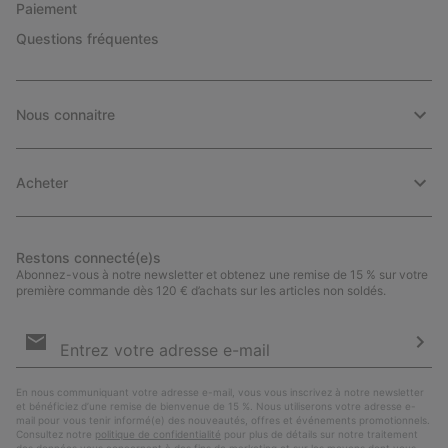
Paiement
Questions fréquentes
Nous connaitre
Acheter
Restons connecté(e)s
Abonnez-vous à notre newsletter et obtenez une remise de 15 % sur votre
première commande dès 120 € d’achats sur les articles non soldés.
Inscription
par
e-
S’a
mail
En nous communiquant votre adresse e-mail, vous vous inscrivez à notre newsletter
et bénéficiez d’une remise de bienvenue de 15 %. Nous utiliserons votre adresse e-
mail pour vous tenir informé(e) des nouveautés, offres et événements promotionnels.
Consultez notre
politique de confidentialité
pour plus de détails sur notre traitement