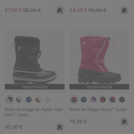
Sale price:
Regular price:
Sale price:
Regular price:
57,00 €
95,00 €
54,00 €
90,00 €
Imperméable
Imperméable
Botte de Neige en Nylon Yoot
Botte de Neige Flurry™ Junior
PAC™ Junior
Regular price:
75,00 €
Regular price:
95,00 €