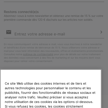
Restons connecté(e)s
Abonnez-vous à notre newsletter et obtenez une remise de 15 % sur votre
première commande dès 120 € d’achats sur les articles non soldés.
Inscription
par
e-
S’a
mail
En nous communiquant votre adresse e-mail, vous vous inscrivez à notre newsletter
et bénéficiez d’une remise de bienvenue de 15 %. Nous utiliserons votre adresse e-
mail pour vous tenir informé(e) des nouveautés, offres et événements promotionnels.
Consultez notre
politique de confidentialité
pour plus de détails sur notre traitement
des données vous concernant à des fins de marketing et sur les moyens dont vous
disposez pour retirer votre consentement.
Ce site Web utilise des cookies internes et de tiers et
autres technologies pour personnaliser le contenu et les
publicités, fournir des fonctionnalités de réseaux sociaux et
analyser notre trafic. Veuillez préciser si vous acceptez
notre utilisation de ces cookies via les options ci-dessous.
Si vous refusez les cookies, les cookies strictement
France