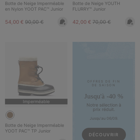
Botte de Neige Imperméable
Botte de Neige YOUTH
en Nylon YOOT PAC™ Junior
FLURRY™ Junior
Sale price:
Regular price:
Sale price:
Regular price:
54,00 €
90,00 €
42,00 €
70,00 €
OFFRES DE FIN
DE SAISON
Jusqu'à -40 %
Imperméable
Notre sélection à
prix réduit.
Jusqu'au 06/09.
Botte de Neige Imperméable
YOOT PAC™ TP Junior
DÉCOUVRIR