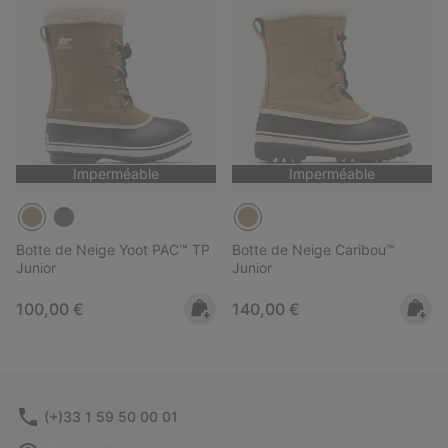
Imperméable
Imperméable
Botte de Neige Yoot PAC™ TP
Botte de Neige Caribou™
Junior
Junior
Regular price:
Regular price:
100,00 €
140,00 €
(+)33 1 59 50 00 01