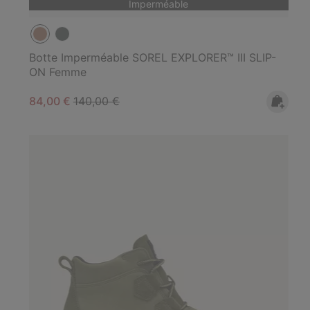
Imperméable
Botte Imperméable SOREL EXPLORER™ III SLIP-
ON Femme
Sale price:
Regular price:
84,00 €
140,00 €