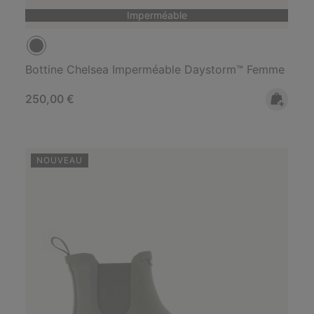
Imperméable
Bottine Chelsea Imperméable Daystorm™ Femme
Regular price:
250,00 €
NOUVEAU