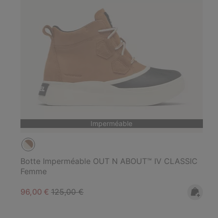
Imperméable
Botte Imperméable OUT N ABOUT™ IV CLASSIC
Femme
Sale price:
Regular price:
96,00 €
125,00 €