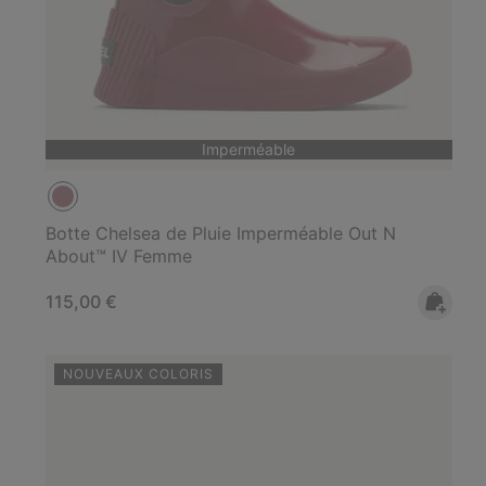
Imperméable
Botte Chelsea de Pluie Imperméable Out N
About™ IV Femme
Regular price:
115,00 €
NOUVEAUX COLORIS