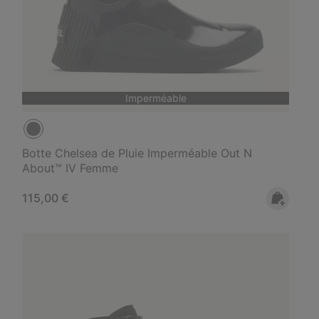
Imperméable
Botte Chelsea de Pluie Imperméable Out N
About™ IV Femme
Regular price:
115,00 €