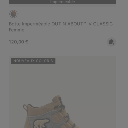
Imperméable
Botte Imperméable OUT N ABOUT™ IV CLASSIC
Femme
Regular price:
120,00 €
NOUVEAUX COLORIS