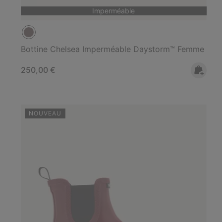
Imperméable
Bottine Chelsea Imperméable Daystorm™ Femme
Regular price:
250,00 €
NOUVEAU