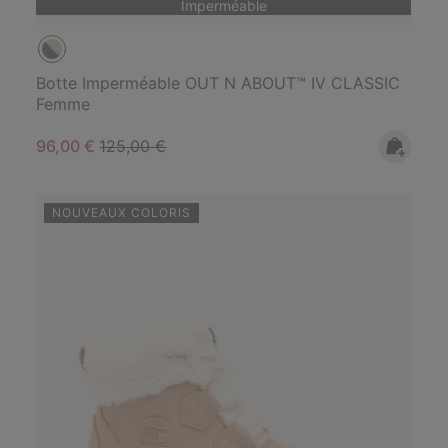
Imperméable
Botte Imperméable OUT N ABOUT™ IV CLASSIC
Femme
Sale price:
Regular price:
96,00 €
125,00 €
NOUVEAUX COLORIS