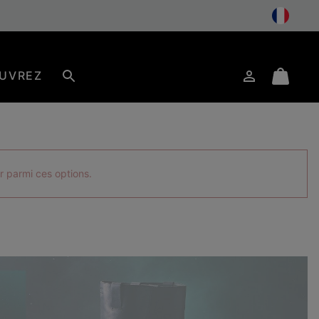
UVREZ
Connexion
Mini
Rechercher
Cart
r parmi ces options.