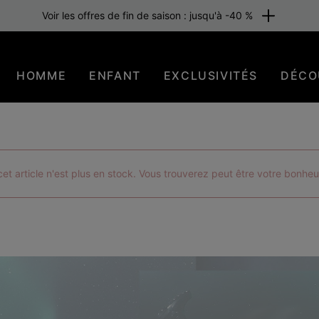
raison gratuite pour les membres ou dès 80 €. Adhérez maintenant
HOMME
ENFANT
EXCLUSIVITÉS
DÉCO
t article n'est plus en stock. Vous trouverez peut être votre bonheu