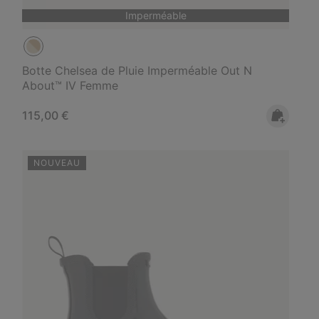
Imperméable
Botte Chelsea de Pluie Imperméable Out N
About™ IV Femme
Regular price:
115,00 €
NOUVEAU