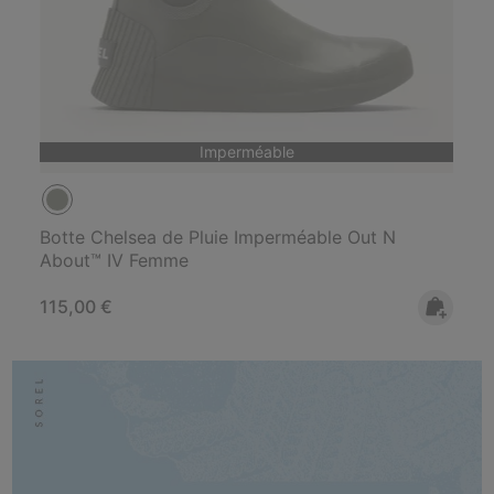
Imperméable
Botte Chelsea de Pluie Imperméable Out N
About™ IV Femme
Regular price:
115,00 €