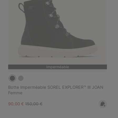
Imperméable
Botte Imperméable SOREL EXPLORER™ III JOAN
Femme
Sale price:
Regular price:
90,00 €
150,00 €