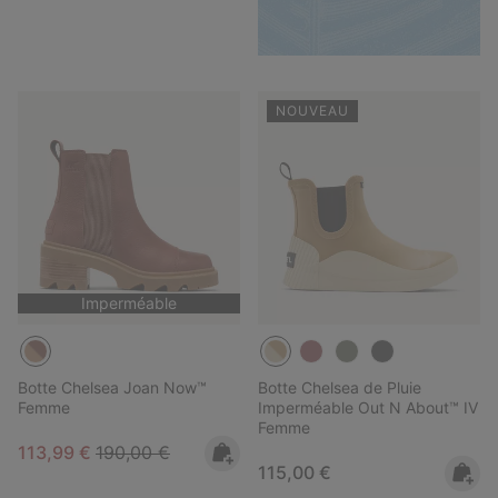
NOUVEAU
Imperméable
Botte Chelsea Joan Now™
Botte Chelsea de Pluie
Femme
Imperméable Out N About™ IV
Femme
Sale price:
Regular price:
113,99 €
190,00 €
Regular price:
115,00 €