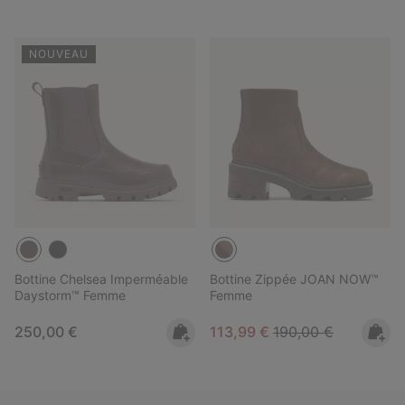
NOUVEAU
Bottine Chelsea Imperméable
Bottine Zippée JOAN NOW™
Daystorm™ Femme
Femme
Regular price:
Sale price:
Regular price:
250,00 €
113,99 €
190,00 €