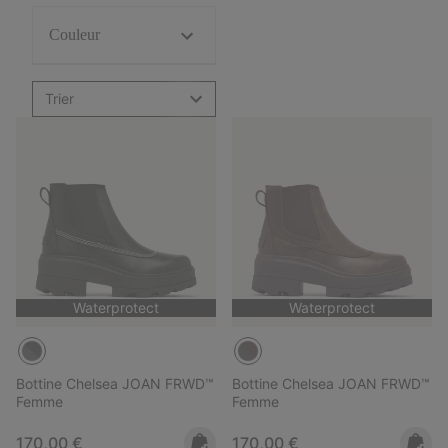
Couleur
Trier
Waterprotect
Waterprotect
Bottine Chelsea JOAN FRWD™
Bottine Chelsea JOAN FRWD™
Femme
Femme
Regular price:
Regular price:
170,00 €
170,00 €