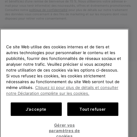
et bénéficiez d’une remise de bienvenue de 15 %. Nous utiliserons votre adresse e-
mail pour vous tenir informé(e) des nouveautés, offres et événements promotionnels.
Consultez notre
politique de confidentialité
pour plus de détails sur notre traitement
des données vous concernant à des fins de marketing et sur les moyens dont vous
disposez pour retirer votre consentement.
Ce site Web utilise des cookies internes et de tiers et
autres technologies pour personnaliser le contenu et les
publicités, fournir des fonctionnalités de réseaux sociaux et
analyser notre trafic. Veuillez préciser si vous acceptez
notre utilisation de ces cookies via les options ci-dessous.
Si vous refusez les cookies, les cookies strictement
France
BIENVENUE CHEZ SOREL.
nécessaires au fonctionnement du site Web seront tout de
VEUILLEZ SÉLECTIONNER
même utilisés.
Cliquez ici pour plus de détails et consulter
©
2026
SOREL. Tous droits réservés.
VOTRE PAYS DE LIVRAISON.
notre Déclaration complète sur les cookies.
Politique De Confidentialite
Conditions D'Utilisation
Achats en ligne disponibles
Conditions Générales de Vente
Garanties Légales
Cookies
J’accepte
Tout refuser
Impressum
Public CBCR
United States
Achats
Gérer vos
en
paramètres de
Service client: Lun - Sam de 9h à 13h et de 14h à 18h
ligne
France
Achats
(+)33 1 59 50 00 01
cookies