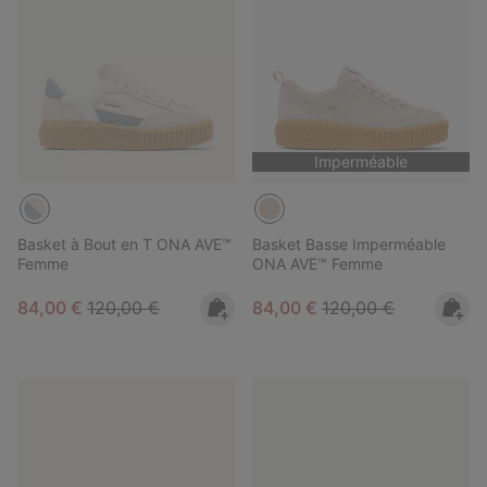
Imperméable
Basket à Bout en T ONA AVE™
Basket Basse Imperméable
Femme
ONA AVE™ Femme
Sale price:
Regular price:
Sale price:
Regular price:
84,00 €
120,00 €
84,00 €
120,00 €