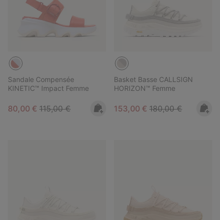
Sandale Compensée
Basket Basse CALLSIGN
KINETIC™ Impact Femme
HORIZON™ Femme
Sale price:
Regular price:
Sale price:
Regular price:
80,00 €
115,00 €
153,00 €
180,00 €