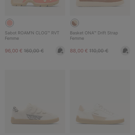
Sabot ROAM’N CLOG™ RVT
Basket ONA™ Drift Strap
Femme
Femme
Sale price:
Regular price:
Sale price:
Regular price:
96,00 €
160,00 €
88,00 €
110,00 €