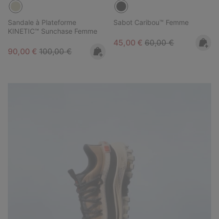
Sandale à Plateforme
Sabot Caribou™ Femme
KINETIC™ Sunchase Femme
Sale price:
Regular price:
45,00 €
60,00 €
Sale price:
Regular price:
90,00 €
100,00 €
Callsign Lookbook