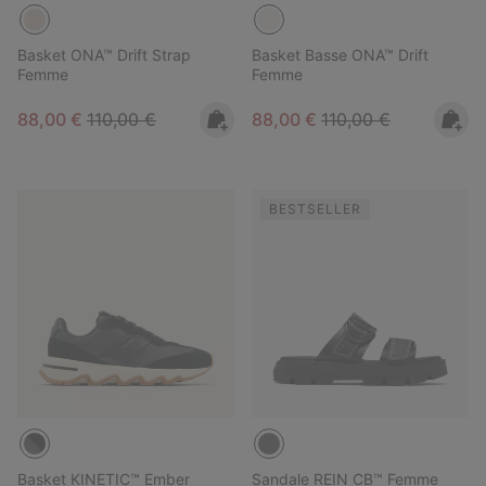
Basket ONA™ Drift Strap
Basket Basse ONA™ Drift
Femme
Femme
Sale price:
Regular price:
Sale price:
Regular price:
88,00 €
110,00 €
88,00 €
110,00 €
BESTSELLER
Basket KINETIC™ Ember
Sandale REIN CB™ Femme