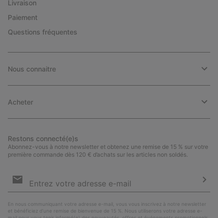
Livraison
Paiement
Questions fréquentes
Nous connaitre
Acheter
Restons connecté(e)s
Abonnez-vous à notre newsletter et obtenez une remise de 15 % sur votre
première commande dès 120 € d’achats sur les articles non soldés.
Inscription
par
e-
S’a
mail
En nous communiquant votre adresse e-mail, vous vous inscrivez à notre newsletter
et bénéficiez d’une remise de bienvenue de 15 %. Nous utiliserons votre adresse e-
mail pour vous tenir informé(e) des nouveautés, offres et événements promotionnels.