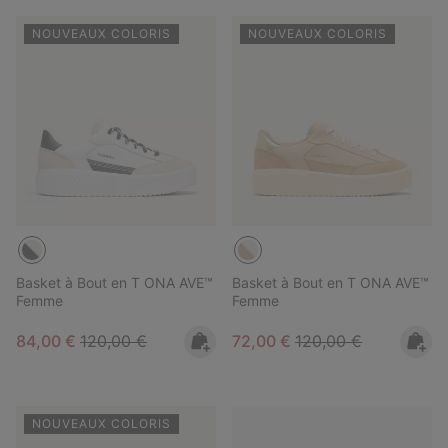
NOUVEAUX COLORIS
NOUVEAUX COLORIS
Basket à Bout en T ONA AVE™
Basket à Bout en T ONA AVE™
Femme
Femme
Sale price:
Regular price:
Sale price:
Regular price:
84,00 €
120,00 €
72,00 €
120,00 €
NOUVEAUX COLORIS