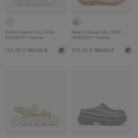
Basket Basse CALLSIGN
Basket Basse CALLSIGN
HORIZON™ Femme
HORIZON™ Femme
Sale price:
Regular price:
Sale price:
Regular price:
153,00 €
180,00 €
153,00 €
180,00 €