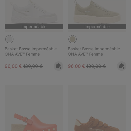
Imperméable
Imperméable
Basket Basse Imperméable
Basket Basse Imperméable
ONA AVE™ Femme
ONA AVE™ Femme
Sale price:
Regular price:
Sale price:
Regular price:
96,00 €
120,00 €
96,00 €
120,00 €