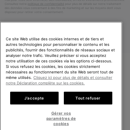
Consultez notre
politique de confidentialité
pour plus de détails sur notre traitement
des données vous concernant à des fins de marketing et sur les moyens dont vous
disposez pour retirer votre consentement.
Ce site Web utilise des cookies internes et de tiers et
autres technologies pour personnaliser le contenu et les
publicités, fournir des fonctionnalités de réseaux sociaux et
analyser notre trafic. Veuillez préciser si vous acceptez
notre utilisation de ces cookies via les options ci-dessous.
Si vous refusez les cookies, les cookies strictement
France
BIENVENUE CHEZ SOREL.
nécessaires au fonctionnement du site Web seront tout de
VEUILLEZ SÉLECTIONNER
même utilisés.
Cliquez ici pour plus de détails et consulter
©
2026
SOREL. Tous droits réservés.
VOTRE PAYS DE LIVRAISON.
notre Déclaration complète sur les cookies.
Politique De Confidentialite
Conditions D'Utilisation
Achats en ligne disponibles
Conditions Générales de Vente
Garanties Légales
Cookies
J’accepte
Tout refuser
Impressum
Public CBCR
United States
Achats
Gérer vos
en
paramètres de
Service client: Lun - Sam de 9h à 13h et de 14h à 18h
ligne
France
Achats
(+)33 1 59 50 00 01
cookies
disponi
en